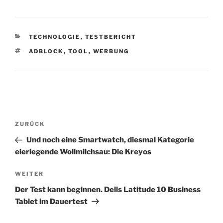
KATEGORIEN
TECHNOLOGIE
,
TESTBERICHT
SCHLAGWÖRTER
ADBLOCK
,
TOOL
,
WERBUNG
Beitragsnavigation
Vorheriger
ZURÜCK
Beitrag
Und noch eine Smartwatch, diesmal Kategorie
eierlegende Wollmilchsau: Die Kreyos
Nächster
WEITER
Beitrag
Der Test kann beginnen. Dells Latitude 10 Business
Tablet im Dauertest