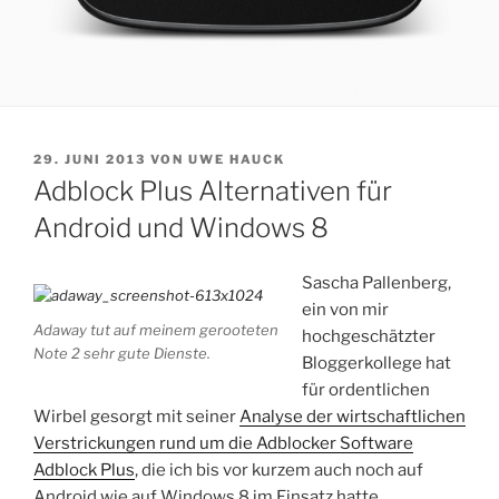
VERÖFFENTLICHT
29. JUNI 2013
VON
UWE HAUCK
AM
Adblock Plus Alternativen für
Android und Windows 8
Sascha Pallenberg,
ein von mir
Adaway tut auf meinem gerooteten
hochgeschätzter
Note 2 sehr gute Dienste.
Bloggerkollege hat
für ordentlichen
Wirbel gesorgt mit seiner
Analyse der wirtschaftlichen
Verstrickungen rund um die Adblocker Software
Adblock Plus
, die ich bis vor kurzem auch noch auf
Android wie auf Windows 8 im Einsatz hatte.