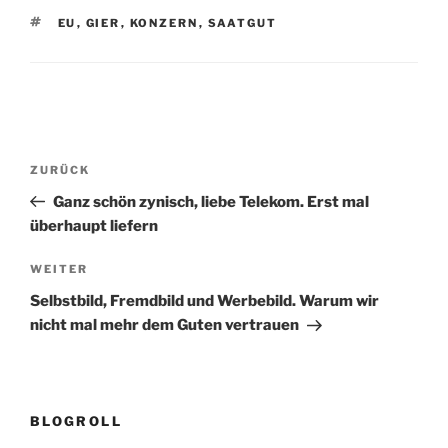
SCHLAGWÖRTER
EU
,
GIER
,
KONZERN
,
SAATGUT
Beitragsnavigation
Vorheriger
ZURÜCK
Beitrag
Ganz schön zynisch, liebe Telekom. Erst mal
überhaupt liefern
Nächster
WEITER
Beitrag
Selbstbild, Fremdbild und Werbebild. Warum wir
nicht mal mehr dem Guten vertrauen
BLOGROLL