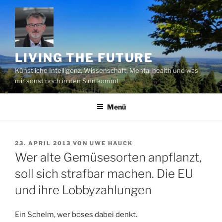
Zum
Inhalt
springen
LIVING THE FUTURE
Künstliche Intelligenz, Wissenschaft, Mental health und was
mir sonst noch in den Sinn kommt
Menü
VERÖFFENTLICHT
23. APRIL 2013
VON
UWE HAUCK
AM
Wer alte Gemüsesorten anpflanzt,
soll sich strafbar machen. Die EU
und ihre Lobbyzahlungen
Ein Schelm, wer böses dabei denkt.