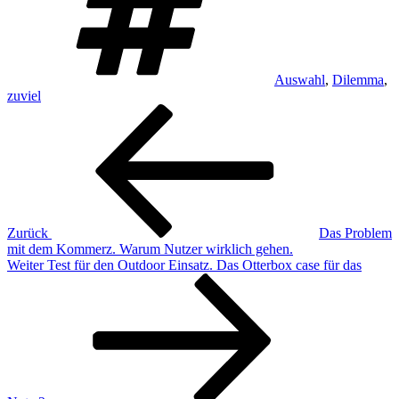
Auswahl
,
Dilemma
,
zuviel
Beitragsnavigation
Vorheriger
Beitrag
Zurück
Das Problem
mit dem Kommerz. Warum Nutzer wirklich gehen.
Nächster
Weiter
Test für den Outdoor Einsatz. Das Otterbox case für das
Beitrag