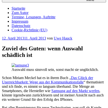
Startseite
Zum Autor
Termine, Lesungen, Auftritte
Impressum
Datenschutz
Cookie-Richtlinie (EU)
Veröffentlicht
12. April 2013
11. April 2013
von
Uwe Hauck
am
Zuviel des Guten: wenn Auswahl
schädlich ist
Auswahl muss sinnvoll sein, sonst macht sie unglücklich.
Schon Miriam Meckel hat es in ihrem Buch „
Das Glück der
Unerreichbarkeit: Wege aus der Kommunikationsfalle
“ thematisiert
und ich finde, es nimmt so langsam überhand. Die Menge an
Smartphones, die Hersteller wie
Samsung auf den Markt werfen
,
könnte irgendwann zurückfeuern und ist meiner Ansicht nach auch
ein weiterer Grund für den Erfolg des IPhones.
Bei aller Begeisterung für neue Technologien, wer soll als Kunde