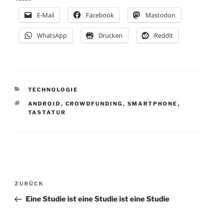
E-Mail
Facebook
Mastodon
WhatsApp
Drucken
Reddit
KATEGORIEN
TECHNOLOGIE
SCHLAGWÖRTER
ANDROID
,
CROWDFUNDING
,
SMARTPHONE
,
TASTATUR
Beitragsnavigation
Vorheriger
ZURÜCK
Beitrag
Eine Studie ist eine Studie ist eine Studie