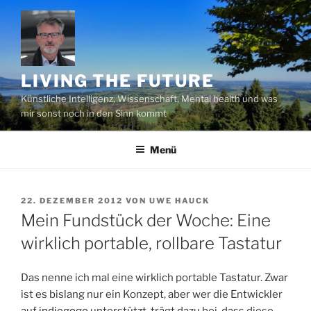
Zum
Inhalt
springen
LIVING THE FUTURE
Künstliche Intelligenz, Wissenschaft, Mental health und was
mir sonst noch in den Sinn kommt
Menü
VERÖFFENTLICHT
22. DEZEMBER 2012
VON
UWE HAUCK
AM
Mein Fundstück der Woche: Eine
wirklich portable, rollbare Tastatur
Das nenne ich mal eine wirklich portable Tastatur. Zwar
ist es bislang nur ein Konzept, aber wer die Entwickler