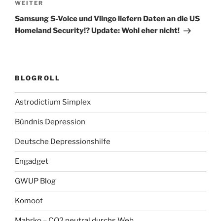
Nächster
WEITER
Beitrag
Samsung S-Voice und Vlingo liefern Daten an die US
Homeland Security!? Update: Wohl eher nicht!
BLOGROLL
Astrodictium Simplex
Bündnis Depression
Deutsche Depressionshilfe
Engadget
GWUP Blog
Komoot
Mahrko – CO2 neutral durchs Web