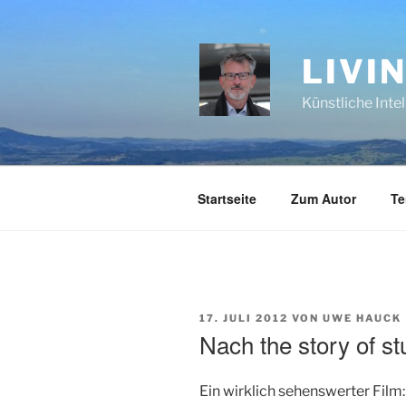
Zum
Inhalt
springen
LIVI
Künstliche Inte
Startseite
Zum Autor
Te
VERÖFFENTLICHT
17. JULI 2012
VON
UWE HAUCK
AM
Nach the story of st
Ein wirklich sehenswerter Film: