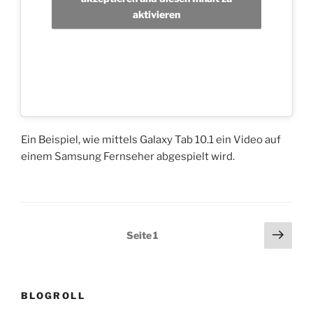
aktivieren
Ein Beispiel, wie mittels Galaxy Tab 10.1 ein Video auf
einem Samsung Fernseher abgespielt wird.
Seitennummerierung
Näch
Seite
1
Seit
der
Beiträge
BLOGROLL