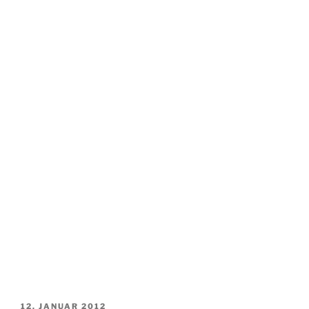
VERÖFFENTLICHT
12. JANUAR 2012