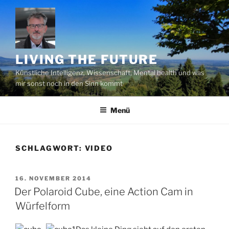
Zum
Inhalt
springen
LIVING THE FUTURE
Künstliche Intelligenz, Wissenschaft, Mental health und was
mir sonst noch in den Sinn kommt
Menü
SCHLAGWORT:
VIDEO
VERÖFFENTLICHT
16. NOVEMBER 2014
AM
Der Polaroid Cube, eine Action Cam in
Würfelform