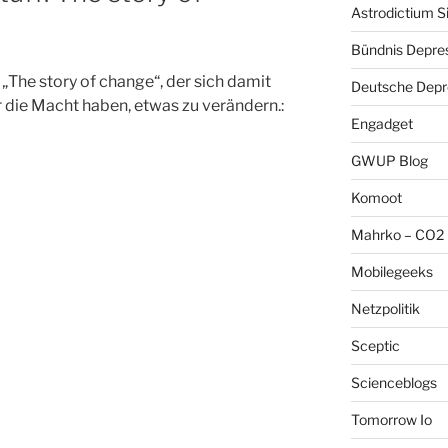
Astrodictium S
Bündnis Depre
 „The story of change“, der sich damit
Deutsche Depre
er die Macht haben, etwas zu verändern.:
Engadget
GWUP Blog
Komoot
Mahrko – CO2 
Mobilegeeks
Netzpolitik
Sceptic
Scienceblogs
Tomorrow Io