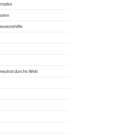
implex
ssion
ssionshilfe
neutral durchs Web