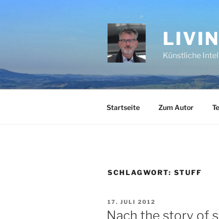
Zum
Inhalt
springen
LIVI
Künstliche Inte
Startseite
Zum Autor
Te
SCHLAGWORT:
STUFF
VERÖFFENTLICHT
17. JULI 2012
AM
Nach the story of s