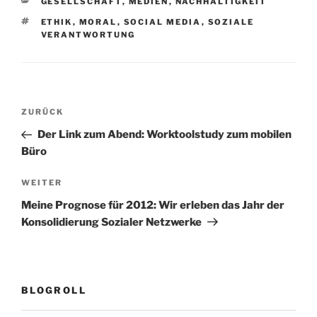
KATEGORIEN
GESELLSCHAFT
,
MEDIEN
,
NACHHALTIGKEIT
SCHLAGWÖRTER
ETHIK
,
MORAL
,
SOCIAL MEDIA
,
SOZIALE
VERANTWORTUNG
Beitragsnavigation
Vorheriger
ZURÜCK
Beitrag
Der Link zum Abend: Worktoolstudy zum mobilen
Büro
Nächster
WEITER
Beitrag
Meine Prognose für 2012: Wir erleben das Jahr der
Konsolidierung Sozialer Netzwerke
BLOGROLL