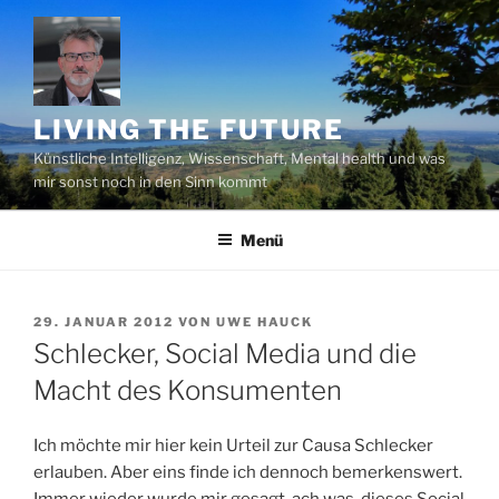
Zum
Inhalt
springen
LIVING THE FUTURE
Künstliche Intelligenz, Wissenschaft, Mental health und was
mir sonst noch in den Sinn kommt
Menü
VERÖFFENTLICHT
29. JANUAR 2012
VON
UWE HAUCK
AM
Schlecker, Social Media und die
Macht des Konsumenten
Ich möchte mir hier kein Urteil zur Causa Schlecker
erlauben. Aber eins finde ich dennoch bemerkenswert.