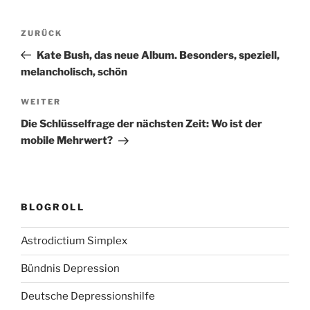
Beitragsnavigation
Vorheriger
ZURÜCK
Beitrag
Kate Bush, das neue Album. Besonders, speziell,
melancholisch, schön
Nächster
WEITER
Beitrag
Die Schlüsselfrage der nächsten Zeit: Wo ist der
mobile Mehrwert?
BLOGROLL
Astrodictium Simplex
Bündnis Depression
Deutsche Depressionshilfe