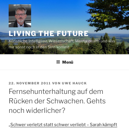
Zum
Inhalt
springen
LIVING THE FUTURE
Künstliche Intelligenz, Wissenschaft, Mental health und was
mir sonst noch in den Sinn kommt
Menü
VERÖFFENTLICHT
22. NOVEMBER 2011
VON
UWE HAUCK
AM
Fernsehunterhaltung auf dem
Rücken der Schwachen. Gehts
noch widerlicher?
„
Schwer verletzt statt schwer verliebt – Sarah kämpft