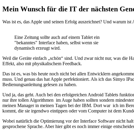
am
Mein Wunsch für die IT der nächsten Gene
Was ist es, das Apple und seinen Erfolg auszeichnet? Und warum ist A
Eine Zeitung sollte auch auf einem Tablet ein
"bekanntes" Interface haben, selbst wenn sie
dynamisch erzeugt wird.
Weil die Geräte einfach „schön“ sind. Und zwar nicht nur, was die Ha
Effekt, also mit physikalischem Feedback.
Das ist es, was bis heute noch nicht bei allen Entwicklern angekommen
muss. Und genau das hat Apple perfektioniert. Als ich das Simyo IPad
Bedienungsanleitung gelesen zu haben.
Und ja, das geht. Auch bei den erfolgreichen Android Tablets funktio
nur ihre tollen Algorithmen im Auge haben sollten sondern mindesten
meinen Manager in meinen Tagen bei der IBM. Dort war ich im Bereic
kommt, die sie irgendwo eintippen oder vom Computer ist dem Kunden let
Wobei natürlich die Optimierung vor der Interface Software nicht h
gesprochene Sprache. Aber hier gibt es noch immer einige entscheide