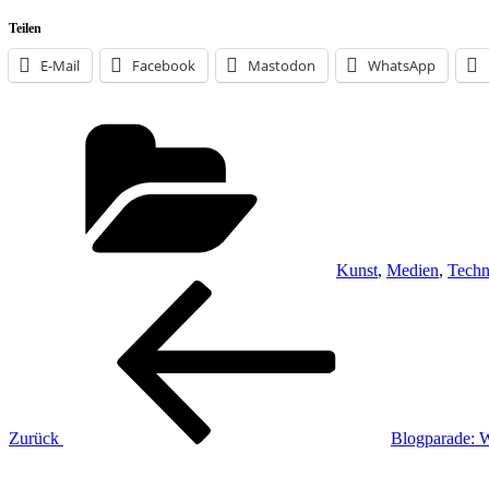
Teilen
E-Mail
Facebook
Mastodon
WhatsApp
Kategorien
Kunst
,
Medien
,
Techn
Beitragsnavigation
Vorheriger
Beitrag
Zurück
Blogparade: W
Nächster
Beitrag