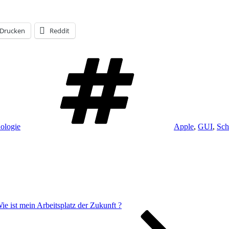
Drucken
Reddit
Schlagwörter
ologie
Apple
,
GUI
,
Schn
ie ist mein Arbeitsplatz der Zukunft ?