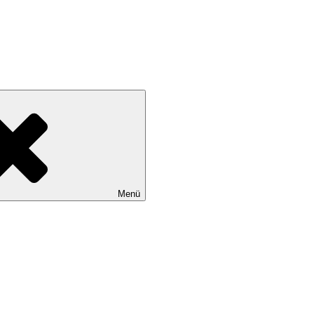
st noch in den Sinn kommt
Menü