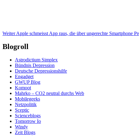
Weiter
Apple schmeisst App raus, die über ungerechte Smartphone Pro
Blogroll
Astrodictium Simplex
Bündnis Depression
Deutsche Depressionshilfe
Engadget
GWUP Blog
Komoot
Mahrko – CO2 neutral durchs Web
Mobilegeeks
Netzpolitik
Sceptic
Scienceblogs
Tomorrow Io
Windy
Zeit Blogs