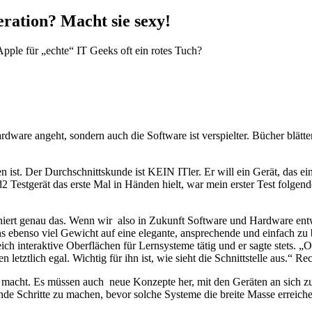
ration? Macht sie sexy!
pple für „echte“ IT Geeks oft ein rotes Tuch?
rdware angeht, sondern auch die Software ist verspielter. Bücher blät
 ist. Der Durchschnittskunde ist KEIN ITler. Er will ein Gerät, das ein
2 Testgerät das erste Mal in Händen hielt, war mein erster Test folgen
niert genau das. Wenn wir also in Zukunft Software und Hardware entwi
s ebenso viel Gewicht auf eine elegante, ansprechende und einfach zu
h interaktive Oberflächen für Lernsysteme tätig und er sagte stets. 
ztlich egal. Wichtig für ihn ist, wie sieht die Schnittstelle aus.“ Rech
alt macht. Es müssen auch neue Konzepte her, mit den Geräten an sich 
nde Schritte zu machen, bevor solche Systeme die breite Masse erreiche