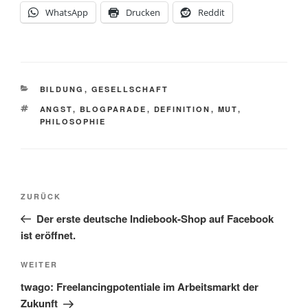
WhatsApp
Drucken
Reddit
KATEGORIEN
BILDUNG
,
GESELLSCHAFT
SCHLAGWÖRTER
ANGST
,
BLOGPARADE
,
DEFINITION
,
MUT
,
PHILOSOPHIE
Beitragsnavigation
Vorheriger
ZURÜCK
Beitrag
Der erste deutsche Indiebook-Shop auf Facebook
ist eröffnet.
Nächster
WEITER
Beitrag
twago: Freelancingpotentiale im Arbeitsmarkt der
Zukunft