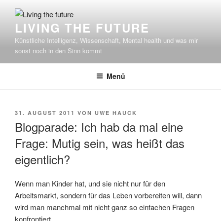
Zum
Inhalt
LIVING THE FUTURE
springen
Künstliche Intelligenz, Wissenschaft, Mental health und was mir
sonst noch in den Sinn kommt
Menü
VERÖFFENTLICHT
31. AUGUST 2011
VON
UWE HAUCK
AM
Blogparade: Ich hab da mal eine
Frage: Mutig sein, was heißt das
eigentlich?
Wenn man Kinder hat, und sie nicht nur für den
Arbeitsmarkt, sondern für das Leben vorbereiten will, dann
wird man manchmal mit nicht ganz so einfachen Fragen
konfrontiert.