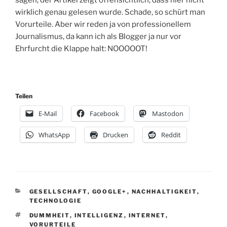
wirklich genau gelesen wurde. Schade, so schürt man
Vorurteile. Aber wir reden ja von professionellem
Journalismus, da kann ich als Blogger ja nur vor
Ehrfurcht die Klappe halt: NOOOOOT!
Teilen
E-Mail
Facebook
Mastodon
WhatsApp
Drucken
Reddit
KATEGORIEN
GESELLSCHAFT
,
GOOGLE+
,
NACHHALTIGKEIT
,
TECHNOLOGIE
SCHLAGWÖRTER
DUMMHEIT
,
INTELLIGENZ
,
INTERNET
,
VORURTEILE