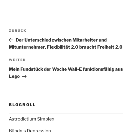
Beitragsnavigation
Vorheriger
ZURÜCK
Beitrag
Der Unterschied zwischen Mitarbeiter und
Mitunternehmer, Flexibilität 2.0 braucht Freiheit 2.0
Nächster
WEITER
Beitrag
Mein Fundstück der Woche Wall-E funktionsfähig aus
Lego
BLOGROLL
Astrodictium Simplex
Bündnis Depression