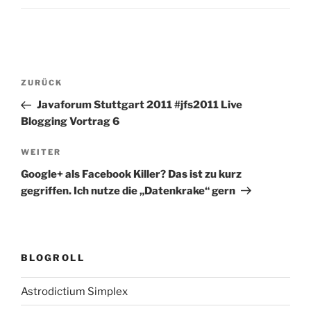
Beitragsnavigation
Vorheriger
ZURÜCK
Beitrag
Javaforum Stuttgart 2011 #jfs2011 Live
Blogging Vortrag 6
Nächster
WEITER
Beitrag
Google+ als Facebook Killer? Das ist zu kurz
gegriffen. Ich nutze die „Datenkrake“ gern
BLOGROLL
Astrodictium Simplex