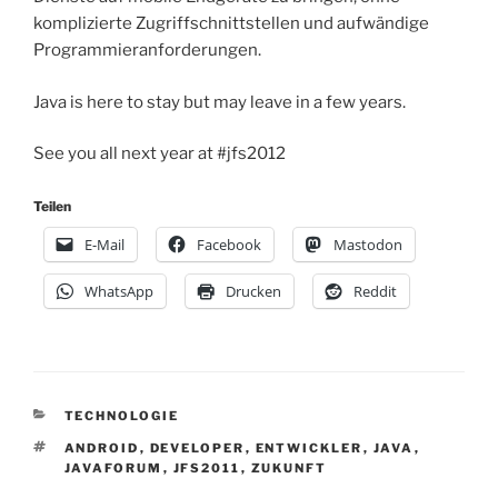
komplizierte Zugriffschnittstellen und aufwändige
Programmieranforderungen.
Java is here to stay but may leave in a few years.
See you all next year at #jfs2012
Teilen
E-Mail
Facebook
Mastodon
WhatsApp
Drucken
Reddit
KATEGORIEN
TECHNOLOGIE
SCHLAGWÖRTER
ANDROID
,
DEVELOPER
,
ENTWICKLER
,
JAVA
,
JAVAFORUM
,
JFS2011
,
ZUKUNFT