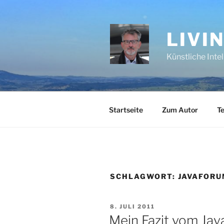
Zum
Inhalt
springen
LIVI
Künstliche Inte
Startseite
Zum Autor
Te
SCHLAGWORT:
JAVAFOR
VERÖFFENTLICHT
8. JULI 2011
AM
Mein Fazit vom Jav