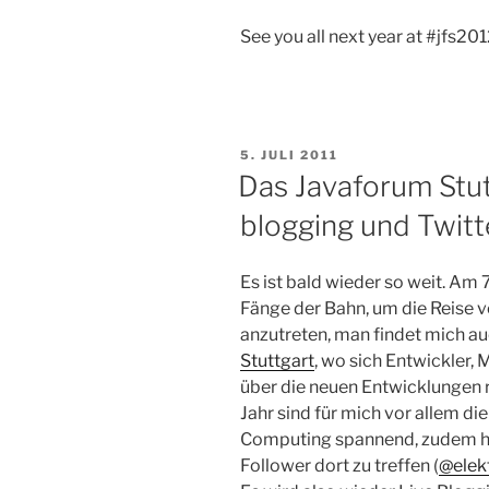
See you all next year at #jfs20
VERÖFFENTLICHT
5. JULI 2011
AM
Das Javaforum Stutt
blogging und Twit
Es ist bald wieder so weit. Am 7
Fänge der Bahn, um die Reise 
anzutreten, man findet mich a
Stuttgart
, wo sich Entwickler, 
über die neuen Entwicklungen 
Jahr sind für mich vor allem d
Computing spannend, zudem hof
Follower dort zu treffen (
@elek