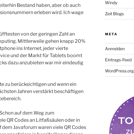
Windy
eiterhin Bestand haben
, aber ob auch
ersionsnummern erleben wird. Ich wage
Zeit Blogs
üfftesten von der geringen Zahl an
META
puting. Mittlerweile gehen knapp 20%
hone ins Internet, jeder vierte
Anmelden
evice und der Markt für Tablets boomt
Eintrags-Feed
cks dazu anzubieten war mir eindeutig
WordPress.org
kte zu berücksichtigen und wenn ein
nächsten Jahren verstärkt beschäftigen
tebereich.
 Schon auf dem Weg zum
iele QR Codes an Litfaßsäulen oder in
uf dem Javaforum waren viele QR Codes