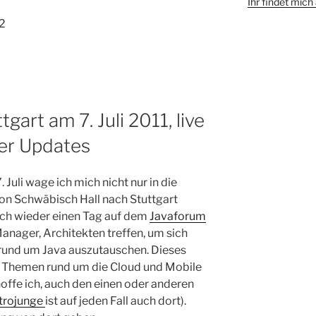
Ihr findet mic
12
gart am 7. Juli 2011, live
ter Updates
. Juli wage ich mich nicht nur in die
von Schwäbisch Hall nach Stuttgart
uch wieder einen Tag auf dem
Javaforum
Manager, Architekten treffen, um sich
rund um Java auszutauschen. Dieses
ie Themen rund um die Cloud und Mobile
fe ich, auch den einen oder anderen
trojunge
ist auf jeden Fall auch dort).