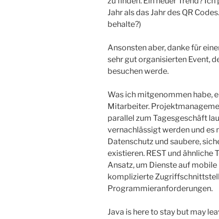
zu finden. Ein neuer Trend? Ich 
Jahr als das Jahr des QR Codes
behalte?)
Ansonsten aber, danke für eine
sehr gut organisierten Event, d
besuchen werde.
Was ich mitgenommen habe, ein
Mitarbeiter. Projektmanagement
parallel zum Tagesgeschäft lau
vernachlässigt werden und es m
Datenschutz und saubere, sic
existieren. REST und ähnliche 
Ansatz, um Dienste auf mobile
komplizierte Zugriffschnittste
Programmieranforderungen.
Java is here to stay but may lea