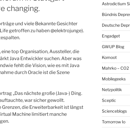
Astrodictium S
re changing.
Bündnis Depre
orträge und viele Bekannte Gesichter
Deutsche Depre
 Life getroffen zu haben @elektrojunge).
Engadget
gespalten.
GWUP Blog
 eine top Organisation, Aussteller, die
Komoot
tärkt Java Entwickler suchen. Aber was
ndwie fehlt die Vision, wie es mit Java
Mahrko – CO2 
rnahme durch Oracle ist die Szene
Mobilegeeks
Netzpolitik
ortrag „Das nächste große (Java-) Ding.
uftauchte, war sicher gewollt.
Sceptic
e Grenzen, die Erweiterbarkeit ist längst
Scienceblogs
Virtual Machine limitiert manche
gen.
Tomorrow Io