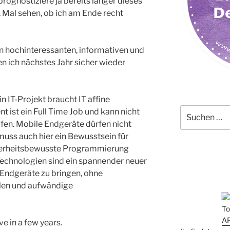
prognostiziere ja bereits länger dieses
. Mal sehen, ob ich am Ende recht
n hochinteressanten, informativen und
en ich nächstes Jahr sicher wieder
 IT-Projekt braucht IT affine
Suchen
 ist ein Full Time Job und kann nicht
nach:
fen. Mobile Endgeräte dürfen nicht
uss auch hier ein Bewusstsein für
herheitsbewusste Programmierung
Technologien sind ein spannender neuer
 Endgeräte zu bringen, ohne
llen und aufwändige
ve in a few years.