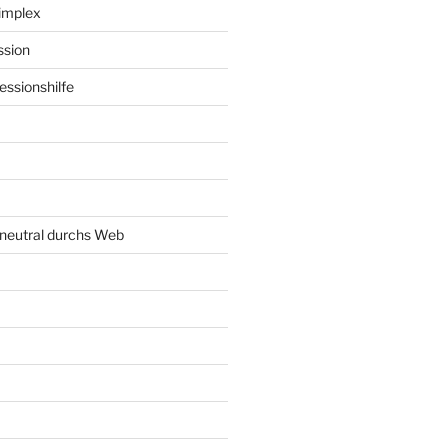
implex
ssion
ssionshilfe
neutral durchs Web