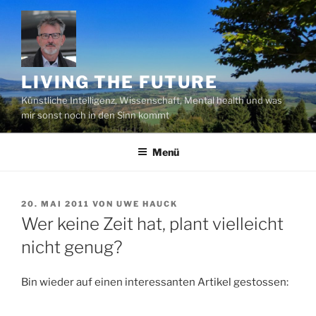
Zum
Inhalt
springen
LIVING THE FUTURE
Künstliche Intelligenz, Wissenschaft, Mental health und was
mir sonst noch in den Sinn kommt
Menü
VERÖFFENTLICHT
20. MAI 2011
VON
UWE HAUCK
AM
Wer keine Zeit hat, plant vielleicht
nicht genug?
Bin wieder auf einen interessanten Artikel gestossen: