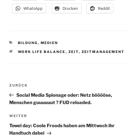
WhatsApp
Drucken
Reddit
KATEGORIEN
BILDUNG
,
MEDIEN
SCHLAGWÖRTER
WORK LIFE BALANCE
,
ZEIT
,
ZEITMANAGEMENT
Beitragsnavigation
Vorheriger
ZURÜCK
Beitrag
Social Media Spionage oder: Netz bööööse,
Menschen guuuuuut ? FUD reloaded.
Nächster
WEITER
Beitrag
Towel day: Coole Froods haben am Mittwoch ihr
Handtuch dabei