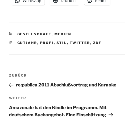
WhatsApp
Drucken
Reddit
KATEGORIEN
GESELLSCHAFT
,
MEDIEN
SCHLAGWÖRTER
GUTJAHR
,
PROFI
,
STIL
,
TWITTER
,
ZDF
Beitragsnavigation
Vorheriger
ZURÜCK
Beitrag
re:publica 2011 Abschlußvortrag und Karaoke
Nächster
WEITER
Beitrag
Amazon.de hat den Kindle im Programm. Mit
deutschem Buchangebot. Eine Einschätzung