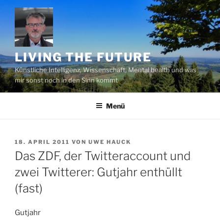
Zum
Inhalt
springen
LIVING THE FUTURE
Künstliche Intelligenz, Wissenschaft, Mental health und was
mir sonst noch in den Sinn kommt
Menü
VERÖFFENTLICHT
18. APRIL 2011
VON
UWE HAUCK
AM
Das ZDF, der Twitteraccount und
zwei Twitterer: Gutjahr enthüllt
(fast)
Gutjahr