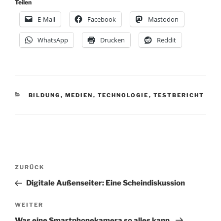
Teilen
E-Mail
Facebook
Mastodon
WhatsApp
Drucken
Reddit
KATEGORIEN
BILDUNG
,
MEDIEN
,
TECHNOLOGIE
,
TESTBERICHT
Beitragsnavigation
Vorheriger
ZURÜCK
Beitrag
Digitale Außenseiter: Eine Scheindiskussion
Nächster
WEITER
Beitrag
Was eine Smartphonekamera so alles kann.