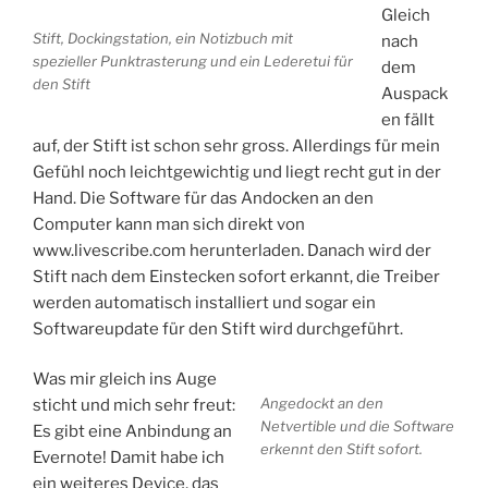
Gleich
Stift, Dockingstation, ein Notizbuch mit
nach
spezieller Punktrasterung und ein Lederetui für
dem
den Stift
Auspack
en fällt
auf, der Stift ist schon sehr gross. Allerdings für mein
Gefühl noch leichtgewichtig und liegt recht gut in der
Hand. Die Software für das Andocken an den
Computer kann man sich direkt von
www.livescribe.com herunterladen. Danach wird der
Stift nach dem Einstecken sofort erkannt, die Treiber
werden automatisch installiert und sogar ein
Softwareupdate für den Stift wird durchgeführt.
Was mir gleich ins Auge
Angedockt an den
sticht und mich sehr freut:
Netvertible und die Software
Es gibt eine Anbindung an
erkennt den Stift sofort.
Evernote! Damit habe ich
ein weiteres Device, das