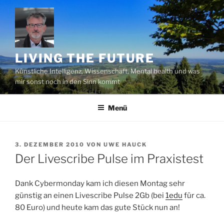
Zum
Inhalt
springen
LIVING THE FUTURE
Künstliche Intelligenz, Wissenschaft, Mental health und was
mir sonst noch in den Sinn kommt
Menü
VERÖFFENTLICHT
3. DEZEMBER 2010
VON
UWE HAUCK
AM
Der Livescribe Pulse im Praxistest
Dank Cybermonday kam ich diesen Montag sehr
günstig an einen Livescribe Pulse 2Gb (bei
1edu
für ca.
80 Euro) und heute kam das gute Stück nun an!