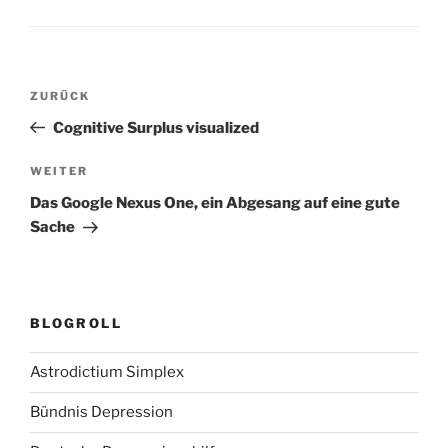
Beitragsnavigation
Vorheriger
ZURÜCK
Beitrag
Cognitive Surplus visualized
Nächster
WEITER
Beitrag
Das Google Nexus One, ein Abgesang auf eine gute
Sache
BLOGROLL
Astrodictium Simplex
Bündnis Depression