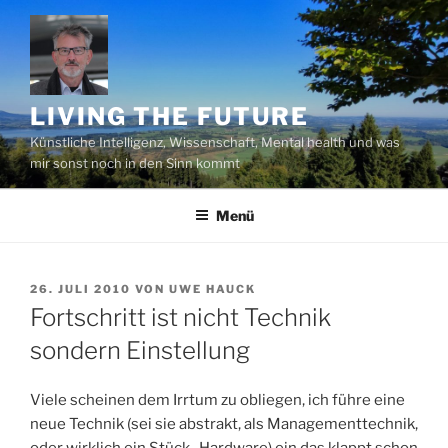
Zum
Inhalt
springen
LIVING THE FUTURE
Künstliche Intelligenz, Wissenschaft, Mental health und was
mir sonst noch in den Sinn kommt
Menü
VERÖFFENTLICHT
26. JULI 2010
VON
UWE HAUCK
AM
Fortschritt ist nicht Technik
sondern Einstellung
Viele scheinen dem Irrtum zu obliegen, ich führe eine
neue Technik (sei sie abstrakt, als Managementtechnik,