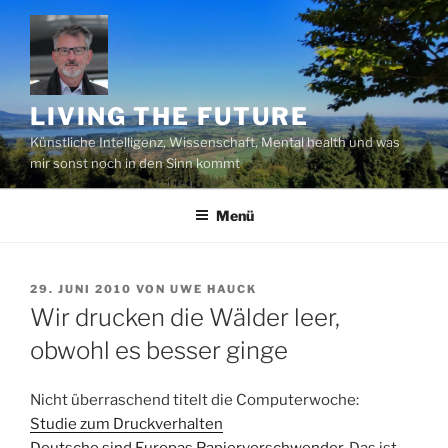
Zum
Inhalt
springen
LIVING THE FUTURE
Künstliche Intelligenz, Wissenschaft, Mental health und was
mir sonst noch in den Sinn kommt
Menü
VERÖFFENTLICHT
29. JUNI 2010
VON
UWE HAUCK
AM
Wir drucken die Wälder leer,
obwohl es besser ginge
Nicht überraschend titelt die Computerwoche:
Studie zum Druckverhalten