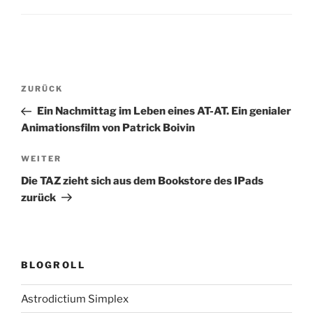
Beitragsnavigation
Vorheriger
ZURÜCK
Beitrag
Ein Nachmittag im Leben eines AT-AT. Ein genialer
Animationsfilm von Patrick Boivin
Nächster
WEITER
Beitrag
Die TAZ zieht sich aus dem Bookstore des IPads
zurück
BLOGROLL
Astrodictium Simplex