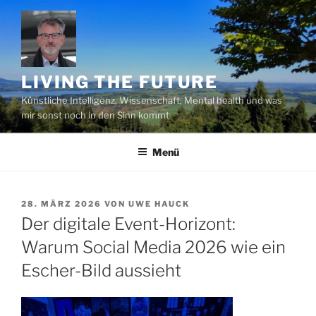
Zum
Inhalt
springen
LIVING THE FUTURE
Künstliche Intelligenz, Wissenschaft, Mental health und was
mir sonst noch in den Sinn kommt
Menü
VERÖFFENTLICHT
28. MÄRZ 2026
VON
UWE HAUCK
AM
Der digitale Event-Horizont:
Warum Social Media 2026 wie ein
Escher-Bild aussieht