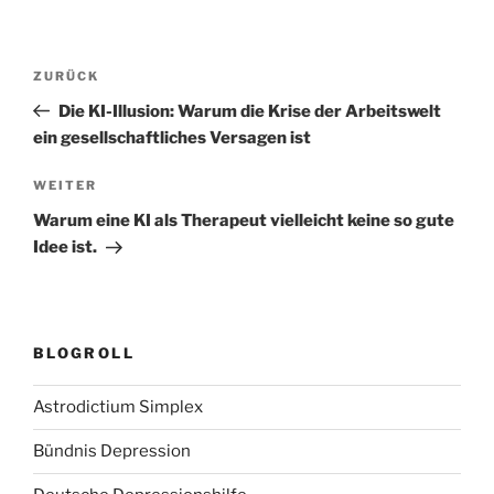
Beitragsnavigation
Vorheriger
ZURÜCK
Beitrag
Die KI-Illusion: Warum die Krise der Arbeitswelt
ein gesellschaftliches Versagen ist
Nächster
WEITER
Beitrag
Warum eine KI als Therapeut vielleicht keine so gute
Idee ist.
BLOGROLL
Astrodictium Simplex
Bündnis Depression