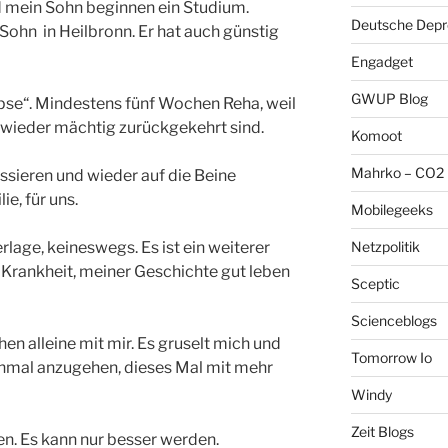
d mein Sohn beginnen ein Studium.
Deutsche Depre
Sohn in Heilbronn. Er hat auch günstig
Engadget
GWUP Blog
apse“. Mindestens fünf Wochen Reha, weil
 wieder mächtig zurückgekehrt sind.
Komoot
Mahrko – CO2 
ussieren und wieder auf die Beine
e, für uns.
Mobilegeeks
Netzpolitik
rlage, keineswegs. Es ist ein weiterer
r Krankheit, meiner Geschichte gut leben
Sceptic
Scienceblogs
en alleine mit mir. Es gruselt mich und
Tomorrow Io
nochmal anzugehen, dieses Mal mit mehr
Windy
Zeit Blogs
n. Es kann nur besser werden.