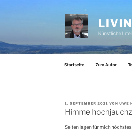
Zum
Inhalt
springen
LIVI
Künstliche Inte
Startseite
Zum Autor
Te
VERÖFFENTLICHT
1. SEPTEMBER 2021
VON
UWE 
AM
Himmelhochjauchz
Selten lagen für mich höchstes