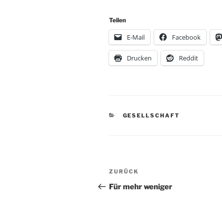
Teilen
E-Mail
Facebook
Drucken
Reddit
KATEGORIEN
GESELLSCHAFT
Beitragsnavigation
Vorheriger
ZURÜCK
Beitrag
Für mehr weniger