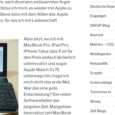
hr, nach diversem andauernden Ärger
Deutsche Depre
loss ich mich, es wieder mit Apple zu
Steve Jobs mit dem Killen des Apple
Engadget
, für das ich mit Leidenschaft
GWUP Blog
Komoot
Aber jetzt, wo ich mit
Mahrko – CO2 
MacBook Pro, IPad Pro,
IPhone 7plus (das X ist für
Mobilegeeks
den Preis einfach lächerlich
Netzpolitik
uninnovativ) und sogar
Apple Watch 3 LTE
Sceptic
unterwegs bin, frage ich
mich nicht das erste Mal.
Scienceblogs
War das eine gute
Tomorrow Io
Entscheidung? Die vielen
Softwarefehler der
Windy
jüngsten Zeit. Mangelnde
Zeit Blogs
Innovation (ein MacBook