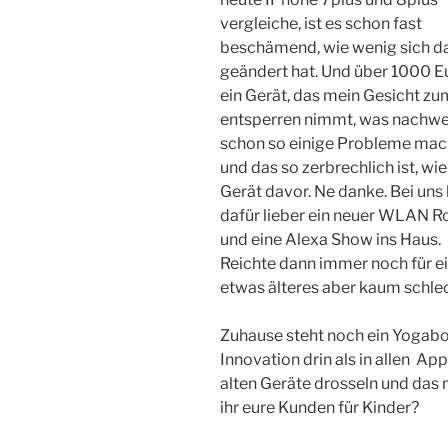
vergleiche, ist es schon fast
beschämend, wie wenig sich d
geändert hat. Und über 1000 Eu
ein Gerät, das mein Gesicht zu
entsperren nimmt, was nachwe
schon so einige Probleme mac
und das so zerbrechlich ist, wie
Gerät davor. Ne danke. Bei un
dafür lieber ein neuer WLAN R
und eine Alexa Show ins Haus.
Reichte dann immer noch für e
etwas älteres aber kaum schle
Zuhause steht noch ein Yogab
Innovation drin als in allen 
alten Geräte drosseln und das 
ihr eure Kunden für Kinder?