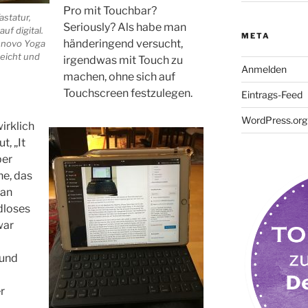
Pro mit Touchbar?
astatur,
Seriously? Als habe man
uf digital.
META
händeringend versucht,
Lenovo Yoga
leicht und
irgendwas mit Touch zu
Anmelden
machen, ohne sich auf
Touchscreen festzulegen.
Eintrags-Feed
WordPress.org
irklich
t, „It
ber
e, das
gan
ndloses
war
 und
r