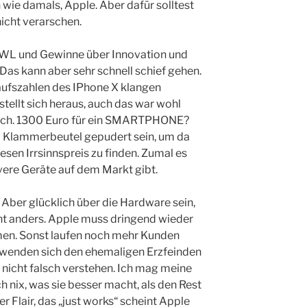
wie damals, Apple. Aber dafür solltest
icht verarschen.
BWL und Gewinne über Innovation und
 Das kann aber sehr schnell schief gehen.
aufszahlen des IPhone X klangen
stellt sich heraus, auch das war wohl
rlich. 1300 Euro für ein SMARTPHONE?
 Klammerbeutel gepudert sein, um da
esen Irrsinnspreis zu finden. Zumal es
vere Geräte auf dem Markt gibt.
. Aber glücklich über die Hardware sein,
eht anders. Apple muss dringend wieder
men. Sonst laufen noch mehr Kunden
 wenden sich den ehemaligen Erzfeinden
nicht falsch verstehen. Ich mag meine
h nix, was sie besser macht, als den Rest
 Flair, das „just works“ scheint Apple