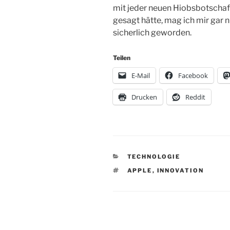
mit jeder neuen Hiobsbotschaf
gesagt hätte, mag ich mir gar n
sicherlich geworden.
Teilen
E-Mail
Facebook
Drucken
Reddit
KATEGORIEN
TECHNOLOGIE
SCHLAGWÖRTER
APPLE
,
INNOVATION