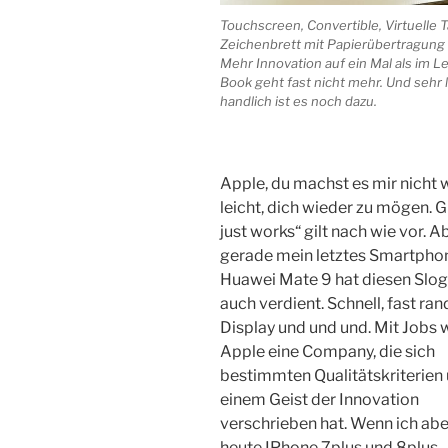
Touchscreen, Convertible, Virtuelle T
Zeichenbrett mit Papierübertragung a
Mehr Innovation auf ein Mal als im 
Book geht fast nicht mehr. Und sehr 
handlich ist es noch dazu.
Apple, du machst es mir nicht w
leicht, dich wieder zu mögen. Gu
just works“ gilt nach wie vor. A
gerade mein letztes Smartphon
Huawei Mate 9 hat diesen Slo
auch verdient. Schnell, fast ra
Display und und und. Mit Jobs 
Apple eine Company, die sich
bestimmten Qualitätskriterien
einem Geist der Innovation
verschrieben hat. Wenn ich abe
heute IPhone 7plus und 8plus