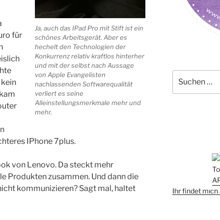
a
Ja, auch das IPad Pro mit Stift ist ein
ro für
schönes Arbeitsgerät. Aber es
m
hechelt den Technologien der
Konkurrenz relativ kraftlos hinterher
islich
und mit der selbst nach Aussage
hte
von Apple Evangelisten
Suchen
 kein
nachlassenden Softwarequalität
nach:
verliert es seine
s kam
Alleinstellungsmerkmale mehr und
outer
mehr.
in
chteres IPhone 7plus.
ook von Lenovo. Da steckt mehr
Apple Produkten zusammen. Und dann die
nicht kommunizieren? Sagt mal, haltet
Ihr findet mic