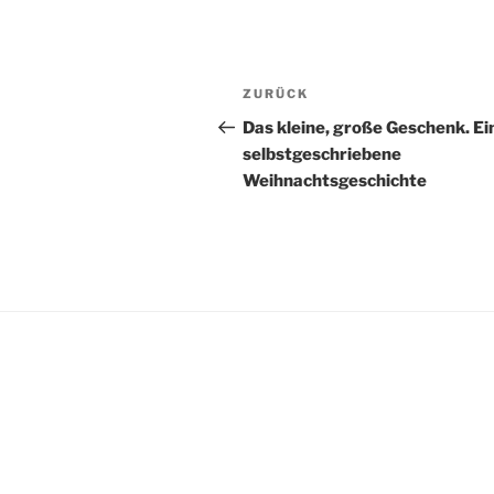
Beitragsnavigation
Vorheriger
ZURÜCK
Beitrag
Das kleine, große Geschenk. Ei
selbstgeschriebene
Weihnachtsgeschichte