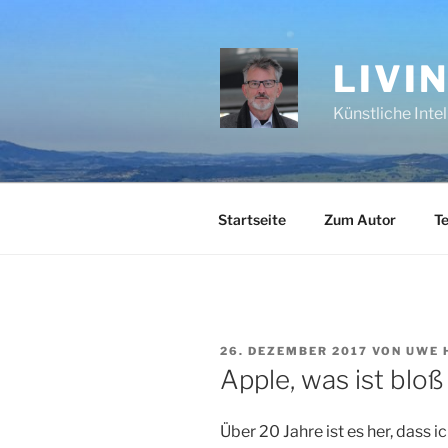
Zum
Inhalt
springen
LIVI
Künstliche Inte
Startseite
Zum Autor
Te
VERÖFFENTLICHT
26. DEZEMBER 2017
VON
UWE 
AM
Apple, was ist bloß 
Über 20 Jahre ist es her, dass 