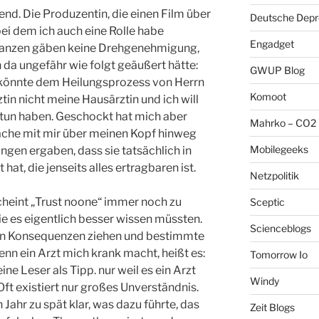
end. Die Produzentin, die einen Film über
Deutsche Depre
ei dem ich auch eine Rolle habe
Engadget
stanzen gäben keine Drehgenehmigung,
 da ungefähr wie folgt geäußert hätte:
GWUP Blog
s könnte dem Heilungsprozess von Herrn
Komoot
tin nicht meine Hausärztin und ich will
u tun haben. Geschockt hat mich aber
Mahrko – CO2 
ache mit mir über meinen Kopf hinweg
Mobilegeeks
gen ergaben, dass sie tatsächlich in
at, die jenseits alles ertragbaren ist.
Netzpolitik
cheint „Trust noone“ immer noch zu
Sceptic
ie es eigentlich besser wissen müssten.
Scienceblogs
en Konsequenzen ziehen und bestimmte
nn ein Arzt mich krank macht, heißt es:
Tomorrow Io
e Leser als Tipp. nur weil es ein Arzt
Windy
. Oft existiert nur großes Unverständnis.
 Jahr zu spät klar, was dazu führte, das
Zeit Blogs