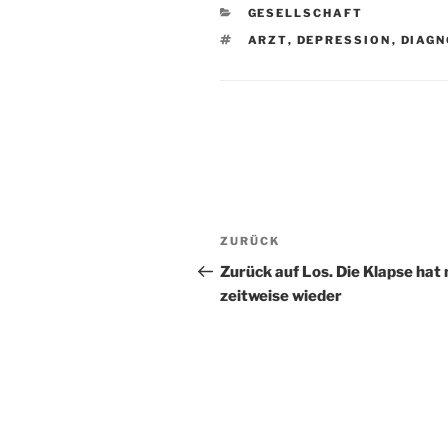
KATEGORIEN
GESELLSCHAFT
SCHLAGWÖRTER
ARZT
,
DEPRESSION
,
DIAGN
Beitragsnavigation
Vorheriger
ZURÜCK
Beitrag
Zurück auf Los. Die Klapse hat
zeitweise wieder