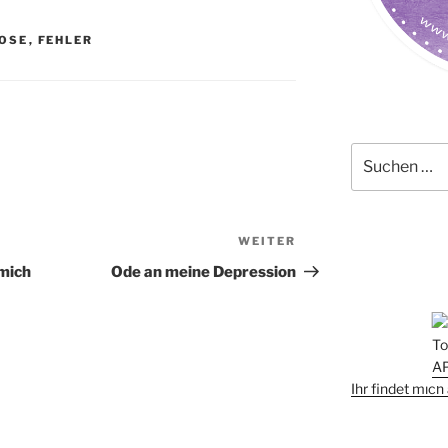
OSE
,
FEHLER
Suchen
nach:
WEITER
Nächster
Beitrag
 mich
Ode an meine Depression
Ihr findet mic