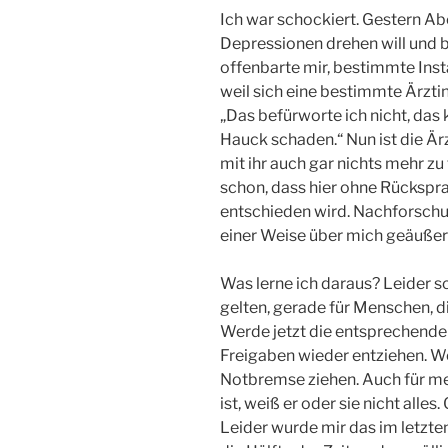
Ich war schockiert. Gestern Ab
Depressionen drehen will und b
offenbarte mir, bestimmte In
weil sich eine bestimmte Ärztin
„Das befürworte ich nicht, da
Hauck schaden.“ Nun ist die Ärz
mit ihr auch gar nichts mehr z
schon, dass hier ohne Rückspr
entschieden wird. Nachforschun
einer Weise über mich geäußert h
Was lerne ich daraus? Leider s
gelten, gerade für Menschen, d
Werde jetzt die entsprechend
Freigaben wieder entziehen. We
Notbremse ziehen. Auch für mein
ist, weiß er oder sie nicht alles
Leider wurde mir das im letzten