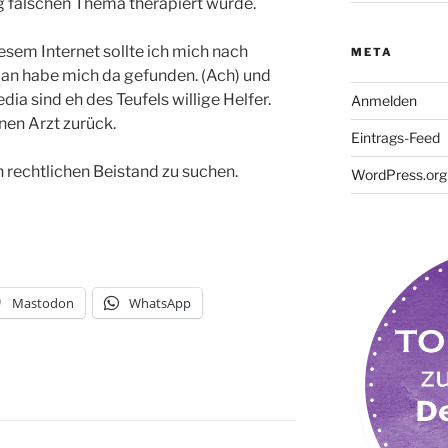
ig falschen Thema therapiert wurde.
esem Internet sollte ich mich nach
META
man habe mich da gefunden. (Ach) und
ia sind eh des Teufels willige Helfer.
Anmelden
inen Arzt zurück.
Eintrags-Feed
ich rechtlichen Beistand zu suchen.
WordPress.org
Mastodon
WhatsApp