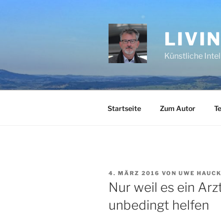
Zum
Inhalt
springen
LIVI
Künstliche Inte
Startseite
Zum Autor
Te
VERÖFFENTLICHT
4. MÄRZ 2016
VON
UWE HAUC
AM
Nur weil es ein Arzt 
unbedingt helfen