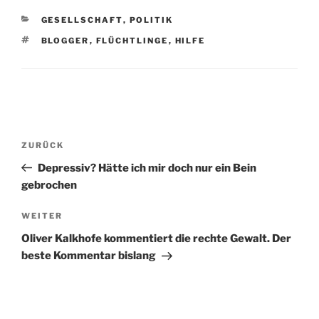
KATEGORIEN
GESELLSCHAFT
,
POLITIK
SCHLAGWÖRTER
BLOGGER
,
FLÜCHTLINGE
,
HILFE
Beitragsnavigation
Vorheriger
ZURÜCK
Beitrag
Depressiv? Hätte ich mir doch nur ein Bein
gebrochen
Nächster
WEITER
Beitrag
Oliver Kalkhofe kommentiert die rechte Gewalt. Der
beste Kommentar bislang