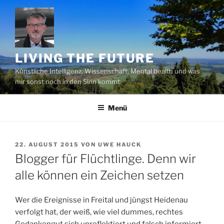
Zum
Inhalt
springen
LIVING THE FUTURE
Künstliche Intelligenz, Wissenschaft, Mental health und was
mir sonst noch in den Sinn kommt
Menü
VERÖFFENTLICHT
22. AUGUST 2015
VON
UWE HAUCK
AM
Blogger für Flüchtlinge. Denn wir
alle können ein Zeichen setzen
Wer die Ereignisse in Freital und jüngst Heidenau
verfolgt hat, der weiß, wie viel dummes, rechtes