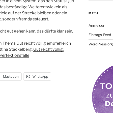
 aber in einem System, das den Status Quo
 das beständige Weiterentwickeln als
viele auf der Strecke bleiben oder ein
META
st, sondern fremdgesteuert.
Anmelden
ht gut gehen kann, das dürfte klar sein.
Eintrags-Feed
 Thema Gut reicht völlig empfehle ich
WordPress.org
tina Stackelberg:
Gut reicht völlig:
erfektionsfalle
Mastodon
WhatsApp