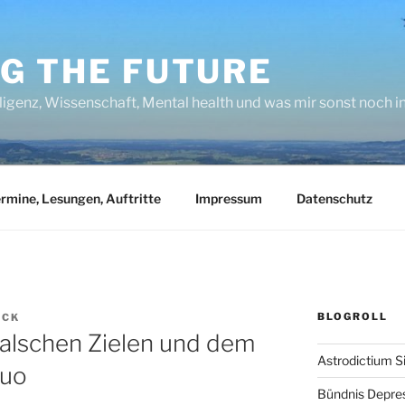
NG THE FUTURE
lligenz, Wissenschaft, Mental health und was mir sonst noch 
rmine, Lesungen, Auftritte
Impressum
Datenschutz
BLOGROLL
UCK
falschen Zielen und dem
Astrodictium S
Quo
Bündnis Depre