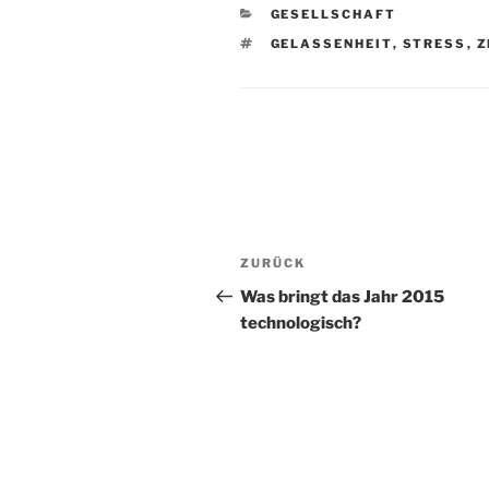
KATEGORIEN
GESELLSCHAFT
SCHLAGWÖRTER
GELASSENHEIT
,
STRESS
,
Z
Beitragsnavigation
Vorheriger
ZURÜCK
Beitrag
Was bringt das Jahr 2015
technologisch?