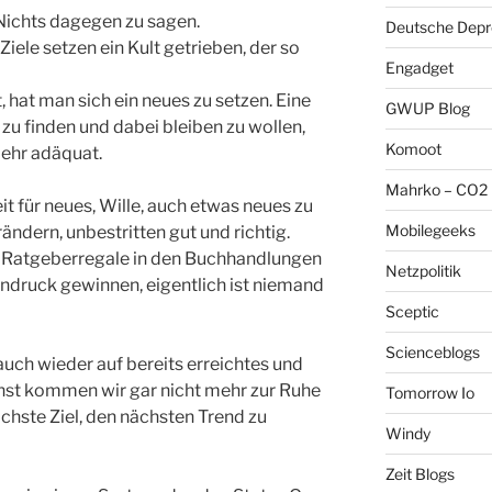
 Nichts dagegen zu sagen.
Deutsche Depre
iele setzen ein Kult getrieben, der so
Engadget
t, hat man sich ein neues zu setzen. Eine
GWUP Blog
 zu finden und dabei bleiben zu wollen,
Komoot
mehr adäquat.
Mahrko – CO2 
it für neues, Wille, auch etwas neues zu
Mobilegeeks
rändern, unbestritten gut und richtig.
e Ratgeberregale in den Buchhandlungen
Netzpolitik
ndruck gewinnen, eigentlich ist niemand
Sceptic
Scienceblogs
auch wieder auf bereits erreichtes und
nst kommen wir gar nicht mehr zur Ruhe
Tomorrow Io
nächste Ziel, den nächsten Trend zu
Windy
Zeit Blogs