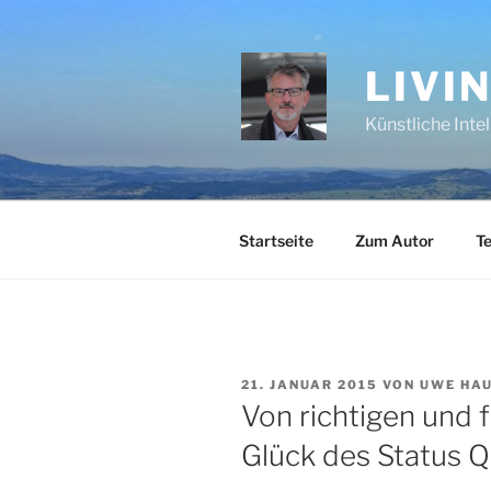
Zum
Inhalt
springen
LIVI
Künstliche Inte
Startseite
Zum Autor
Te
VERÖFFENTLICHT
21. JANUAR 2015
VON
UWE HA
AM
Von richtigen und 
Glück des Status 