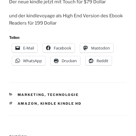
Der neue kindle jetzt mit Touch für $79 Dollar
und der kindlevoyage als High End Version des Ebook
Readers für 199 Dollar
Teilen
E-Mail
Facebook
Mastodon
WhatsApp
Drucken
Reddit
KATEGORIEN
MARKETING
,
TECHNOLOGIE
SCHLAGWÖRTER
AMAZON
,
KINDLE KINDLE HD
Beitragsnavigation