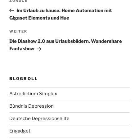
Vorheriger
ZURÜCK
Beitrag
Im Urlaub zu hause. Home Automation mit
Gigaset Elements und Hue
Nächster
WEITER
Beitrag
Die Diashow 2.0 aus Urlaubsbildern. Wondershare
Fantashow
BLOGROLL
Astrodictium Simplex
Bündnis Depression
Deutsche Depressionshilfe
Engadget