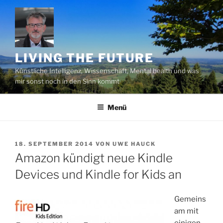
Zum
Inhalt
springen
LIVING THE FUTURE
Künstliche Intelligenz, Wissenschaft, Mental health und was
mir sonst noch in den Sinn kommt
Menü
VERÖFFENTLICHT
18. SEPTEMBER 2014
VON
UWE HAUCK
AM
Amazon kündigt neue Kindle
Devices und Kindle for Kids an
Gemeins
am mit