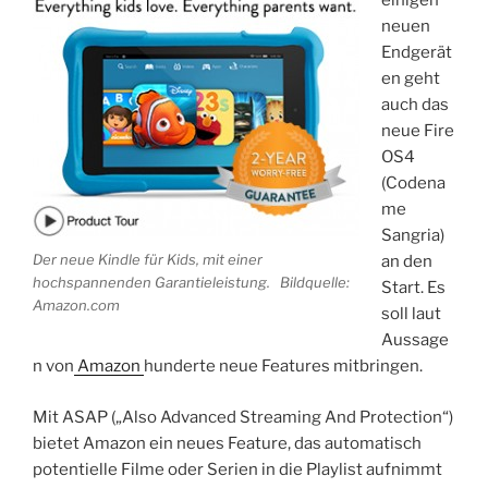
einigen
neuen
Endgerät
en geht
auch das
neue Fire
OS4
(Codena
me
Sangria)
Der neue Kindle für Kids, mit einer
an den
hochspannenden Garantieleistung. Bildquelle:
Start. Es
Amazon.com
soll laut
Aussage
n von
Amazon
hunderte neue Features mitbringen.
Mit ASAP („Also Advanced Streaming And Protection“)
bietet Amazon ein neues Feature, das automatisch
potentielle Filme oder Serien in die Playlist aufnimmt