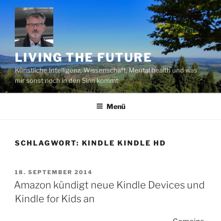
Zum
Inhalt
springen
LIVING THE FUTURE
Künstliche Intelligenz, Wissenschaft, Mental health und was
mir sonst noch in den Sinn kommt
Menü
SCHLAGWORT:
KINDLE KINDLE HD
VERÖFFENTLICHT
18. SEPTEMBER 2014
AM
Amazon kündigt neue Kindle Devices und
Kindle for Kids an