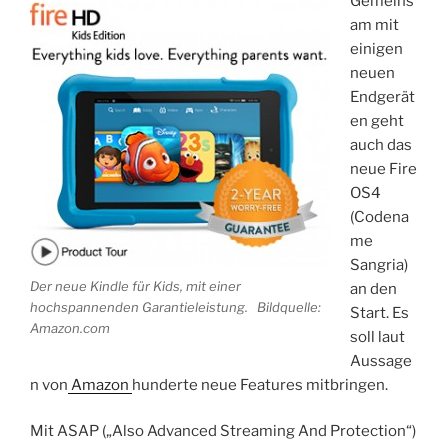
Gemeins
am mit
einigen
neuen
Endgerät
en geht
auch das
neue Fire
OS4
(Codena
me
Sangria)
Der neue Kindle für Kids, mit einer
an den
hochspannenden Garantieleistung. Bildquelle:
Start. Es
Amazon.com
soll laut
Aussage
n von
Amazon
hunderte neue Features mitbringen.
Mit ASAP („Also Advanced Streaming And Protection“)