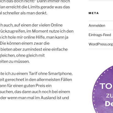
 ich das doch nicht!“ Dann immer noch
Man erreicht die Limits gerade was das
 schneller als man denkt.
META
ch auch, auf einen der vielen Online
Anmelden
urückzugreifen, im Moment nutze ich den
Eintrags-Feed
 ich hole mir online Hilfe, man kann ja
). Die können einem zwar die
WordPress.org
bieten aber zumindest eine einfache
gleichen, ohne gleich mit
eiten zu müssen.
rate ich zu einem Tarif ohne Smartphone,
it gerechnet in den allermeisten Fällen
nn für einen guten Preis ein
uchen, das dann auch noch bei einem
oder wenn man mal im Ausland ist und