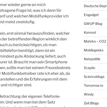
mmer wieder gerne an mich
Deutsche Depre
tragene Frage ist, was ich denn für
Engadget
arif und welchen Mobilfunkprovider ich
st meist zweistufig.
GWUP Blog
Komoot
sein, erst einmal herauszufinden, welcher
 der betreffenden Region wirklich den
Mahrko – CO2 
 auch zu berücksichtigen, ob man
Mobilegeeks
iltelefon benötigt, dann ist ein
umindest gute Abdeckung liefert, auch
Netzpolitik
urer ist. Braucht man sein Smartphone
en, sollte man bei seinem Freundeskreis
Sceptic
 Mobilfunkbetreiber rate ich eher ab, da
Scienceblogs
 darstellen und die Erfahrungen mit dem
und richtiger sind.
Tomorrow Io
Windy
 Betrachtung der eigenen Telefonie-
in. Und wenn man bei dem Satz
Zeit Blogs