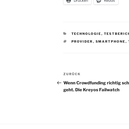
Drucken
Reddit
KATEGORIEN
TECHNOLOGIE
,
TESTBERIC
SCHLAGWÖRTER
PROVIDER
,
SMARTPHONE
,
Beitragsnavigation
Vorheriger
ZURÜCK
Beitrag
Wenn Crowdfunding richtig sch
geht. Die Kreyos Failwatch