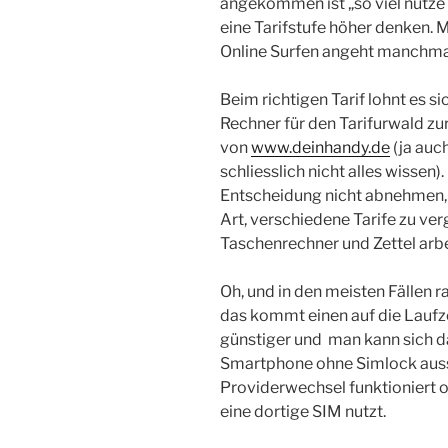
angekommen ist „so viel nutze
eine Tarifstufe höher denken. 
Online Surfen angeht manchmal
Beim richtigen Tarif lohnt es si
Rechner für den Tarifurwald z
von
www.deinhandy.de
(ja auch
schliesslich nicht alles wissen
Entscheidung nicht abnehmen, 
Art, verschiedene Tarife zu ver
Taschenrechner und Zettel arb
Oh, und in den meisten Fällen 
das kommt einen auf die Laufze
günstiger und man kann sich da
Smartphone ohne Simlock auss
Providerwechsel funktioniert 
eine dortige SIM nutzt.