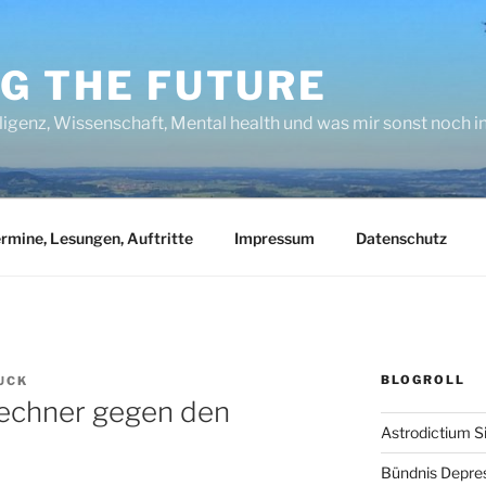
NG THE FUTURE
lligenz, Wissenschaft, Mental health und was mir sonst noch 
rmine, Lesungen, Auftritte
Impressum
Datenschutz
BLOGROLL
UCK
rechner gegen den
Astrodictium S
Bündnis Depre