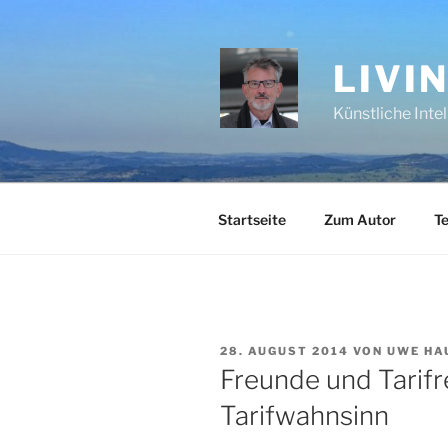
Zum
Inhalt
springen
LIVI
Künstliche Inte
Startseite
Zum Autor
Te
VERÖFFENTLICHT
28. AUGUST 2014
VON
UWE HA
AM
Freunde und Tarif
Tarifwahnsinn