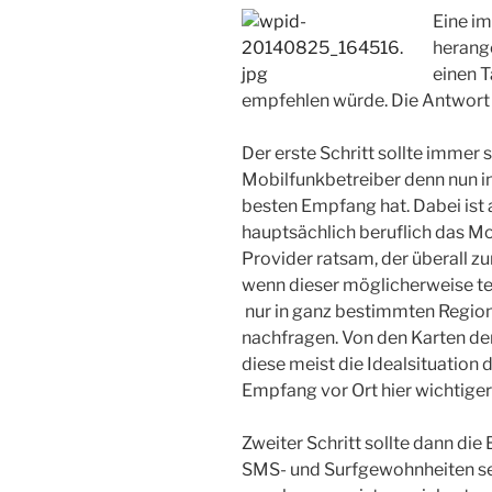
Eine i
herange
einen T
empfehlen würde. Die Antwort i
Der erste Schritt sollte immer 
Mobilfunkbetreiber denn nun in
besten Empfang hat. Dabei ist
hauptsächlich beruflich das Mob
Provider ratsam, der überall z
wenn dieser möglicherweise te
nur in ganz bestimmten Region
nachfragen. Von den Karten der
diese meist die Idealsituation
Empfang vor Ort hier wichtiger 
Zweiter Schritt sollte dann die
SMS- und Surfgewohnheiten se