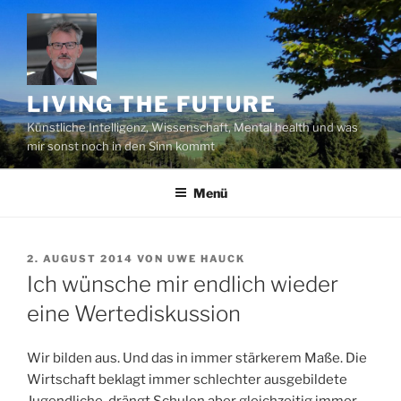
Zum
Inhalt
springen
LIVING THE FUTURE
Künstliche Intelligenz, Wissenschaft, Mental health und was
mir sonst noch in den Sinn kommt
Menü
VERÖFFENTLICHT
2. AUGUST 2014
VON
UWE HAUCK
AM
Ich wünsche mir endlich wieder
eine Wertediskussion
Wir bilden aus. Und das in immer stärkerem Maße. Die
Wirtschaft beklagt immer schlechter ausgebildete