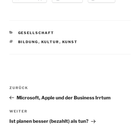
KATEGORIEN
GESELLSCHAFT
SCHLAGWÖRTER
BILDUNG
,
KULTUR
,
KUNST
Beitragsnavigation
Vorheriger
ZURÜCK
Beitrag
Microsoft, Apple und der Business Irrtum
Nächster
WEITER
Beitrag
Ist planen besser (bezahlt) als tun?