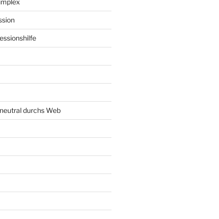
implex
ssion
ssionshilfe
neutral durchs Web