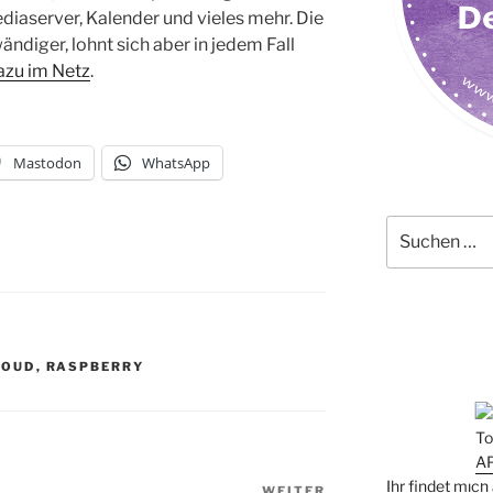
ediaserver, Kalender und vieles mehr. Die
ändiger, lohnt sich aber in jedem Fall
azu im Netz
.
Mastodon
WhatsApp
Suchen
nach:
LOUD
,
RASPBERRY
Ihr findet mic
WEITER