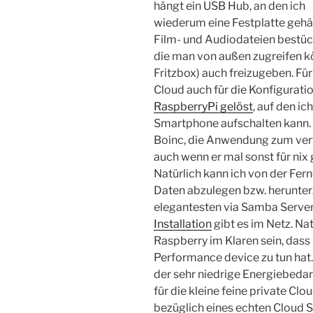
hängt ein USB Hub, an den ich
wiederum eine Festplatte gehä
Film- und Audiodateien bestückt 
die man von außen zugreifen kön
Fritzbox) auch freizugeben. Fü
Cloud auch für die Konfiguratio
RaspberryPi gelöst
, auf den i
Smartphone aufschalten kann.
Boinc, die Anwendung zum vert
auch wenn er mal sonst für nix 
Natürlich kann ich von der Fern
Daten abzulegen bzw. herunte
elegantesten via Samba Server
Installation
gibt es im Netz. Na
Raspberry im Klaren sein, dass
Performance device zu tun hat
der sehr niedrige Energiebedar
für die kleine feine private Cl
bezüglich eines echten Cloud S