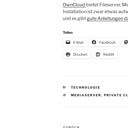
OwnCloud
bietet Fileserver, M
Installation ist zwar etwas aufw
und es gibt
gute Anleitungen d
Teilen
E-Mail
Facebook
Drucken
Reddit
KATEGORIEN
TECHNOLOGIE
SCHLAGWÖRTER
MEDIASERVER
,
PRIVATE C
Beitragsnavigation
ZURÜCK