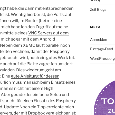
ngt habe, die dann mit entsprechenden
Zeit Blogs
ist. Wichtig hierbei ist, die Ports, auf
nen will, im Router (bei mir eine
r mich habe ich den Zugriff auf meine
META
n mittels eines
VNC Servers auf dem
ch mich sogar mit dem Android
Anmelden
 Neben dem XBMC läuft parallel noch
Eintrags-Feed
eilten Rechnen, damit der Raspberry
gebraucht wird, noch ein gutes Werk tut.
WordPress.org
e auch auf die Platte zugreifen um dort
rzuladen. Dies wiederum geht am
. Eine
gute Anleitung für dessen
türlich muss man sich beim Einsatz eines
 man es nicht mit einem High
. Aber gerade der einfache Setup und
f spricht für einen Einsatz des Raspberry
oud. Update: Noch ein Tipp erreichte mich
ervers, der mit Dropbox vergleichbar ist: