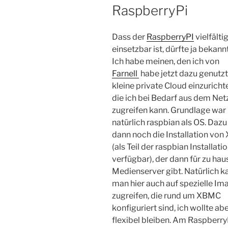
RaspberryPi
Dass der
RaspberryPI
vielfälti
einsetzbar ist, dürfte ja bekannt
Ich habe meinen, den ich von
Farnell
habe jetzt dazu genutzt
kleine private Cloud einzuricht
die ich bei Bedarf aus dem Net
zugreifen kann. Grundlage war
natürlich raspbian als OS. Daz
dann noch die Installation vo
(als Teil der raspbian Installati
verfügbar), der dann für zu hau
Medienserver gibt. Natürlich k
man hier auch auf spezielle Im
zugreifen, die rund um XBMC
konfiguriert sind, ich wollte ab
flexibel bleiben. Am Raspberry