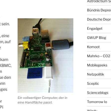
Astrodictium S
Bündnis Depre
g
Deutsche Depre
 sein.
Engadget
, eine
GWUP Blog
en, auf
Komoot
z
Mahrko – CO2 
u kam
Mobilegeeks
n XBMC,
on
Netzpolitik
se den
ann
Sceptic
ages
Scienceblogs
Ein vollwertiger Computer, der in
er
Tomorrow Io
eine Handfläche passt.
Pi
Windy