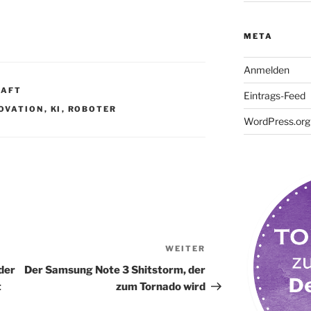
META
Anmelden
HAFT
Eintrags-Feed
OVATION
,
KI
,
ROBOTER
WordPress.org
WEITER
Nächster
Beitrag
der
Der Samsung Note 3 Shitstorm, der
t
zum Tornado wird