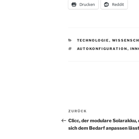
Drucken
Reddit
KATEGORIEN
TECHNOLOGIE
,
WISSENSC
SCHLAGWÖRTER
AUTOKONFIGURATION
,
INN
Beitragsnavigation
Vorheriger
ZURÜCK
Beitrag
Clicc, der modulare Solarakku, 
sich dem Bedarf anpassen läss