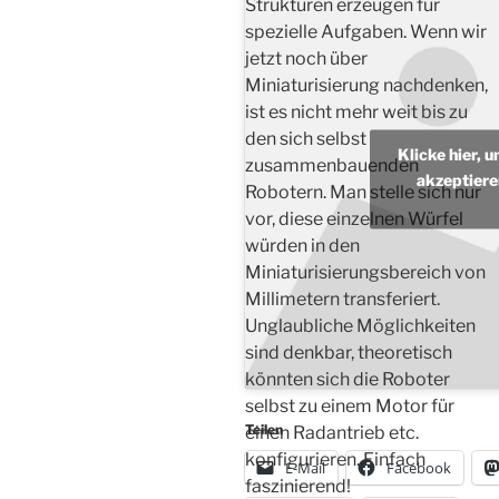
Strukturen erzeugen für
spezielle Aufgaben. Wenn wir
jetzt noch über
Miniaturisierung nachdenken,
ist es nicht mehr weit bis zu
den sich selbst
Klicke hier, 
zusammenbauenden
akzeptiere
Robotern. Man stelle sich nur
vor, diese einzelnen Würfel
würden in den
Miniaturisierungsbereich von
Millimetern transferiert.
Unglaubliche Möglichkeiten
sind denkbar, theoretisch
könnten sich die Roboter
selbst zu einem Motor für
Teilen
einen Radantrieb etc.
konfigurieren. Einfach
E-Mail
Facebook
faszinierend!