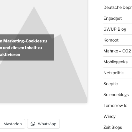
Deutsche Depre
Engadget
GWUP Blog
Komoot
um Marketing-Cookies zu
n und diesen Inhalt zu
Mahrko – CO2 
aktivieren
Mobilegeeks
Netzpolitik
Sceptic
Scienceblogs
Tomorrow Io
Windy
Mastodon
WhatsApp
Zeit Blogs