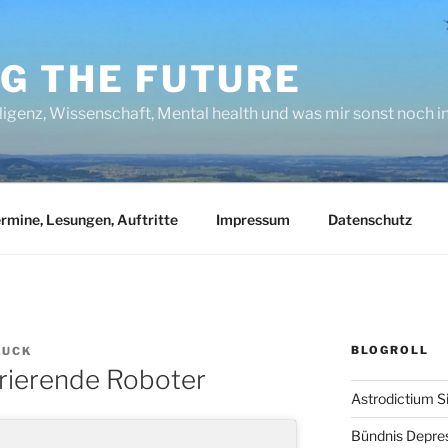
NG THE FUTURE
lligenz, Wissenschaft, Mental health und was mir sonst noch 
rmine, Lesungen, Auftritte
Impressum
Datenschutz
BLOGROLL
AUCK
urierende Roboter
Astrodictium S
Bündnis Depre