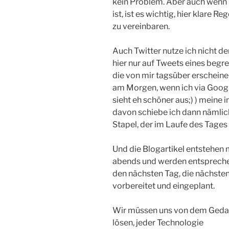
kein Problem. Aber auch wenn
ist, ist es wichtig, hier klare 
zu vereinbaren.
Auch Twitter nutze ich nicht d
hier nur auf Tweets eines begr
die von mir tagsüber erschein
am Morgen, wenn ich via Google 
sieht eh schöner aus;) ) meine 
davon schiebe ich dann nämlic
Stapel, der im Laufe des Tages
Und die Blogartikel entstehen 
abends und werden entspreche
den nächsten Tag, die nächste
vorbereitet und eingeplant.
Wir müssen uns von dem Ged
lösen, jeder Technologie