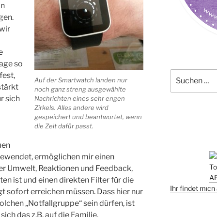
in
gen.
wir
e
Tage so
Suchen
fest,
Auf der Smartwatch landen nur
nach:
tärkt
noch ganz streng ausgewählte
r sich
Nachrichten eines sehr engen
Zirkels. Alles andere wird
gespeichert und beantwortet, wenn
die Zeit dafür passt.
uen
gewendet, ermöglichen mir einen
er Umwelt, Reaktionen und Feedback,
n ist und einen direkten Filter für die
Ihr findet mic
t sofort erreichen müssen. Dass hier nur
olchen „Notfallgruppe“ sein dürfen, ist
sich das z.B. auf die Familie.