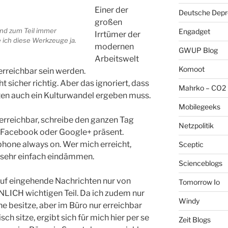
Einer der
Deutsche Depre
großen
nd zum Teil immer
Engadget
Irrtümer der
e ich diese Werkzeuge ja.
modernen
GWUP Blog
Arbeitswelt
Komoot
 erreichbar sein werden.
t sicher richtig. Aber das ignoriert, dass
Mahrko – CO2 
ten auch ein Kulturwandel ergeben muss.
Mobilegeeks
 erreichbar, schreibe den ganzen Tag
Netzpolitik
f Facebook oder Google+ präsent.
phone always on. Wer mich erreicht,
Sceptic
 sehr einfach eindämmen.
Scienceblogs
auf eingehende Nachrichten nur von
Tomorrow Io
NLICH wichtigen Teil. Da ich zudem nur
Windy
 besitze, aber im Büro nur erreichbar
ch sitze, ergibt sich für mich hier per se
Zeit Blogs