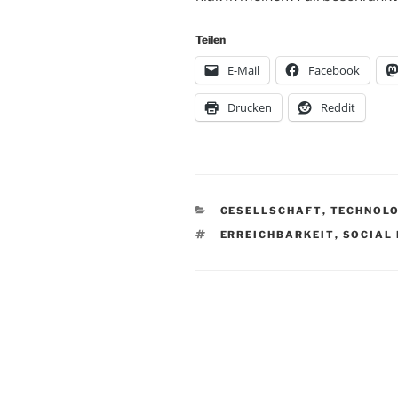
Teilen
E-Mail
Facebook
Drucken
Reddit
KATEGORIEN
GESELLSCHAFT
,
TECHNOLO
SCHLAGWÖRTER
ERREICHBARKEIT
,
SOCIAL