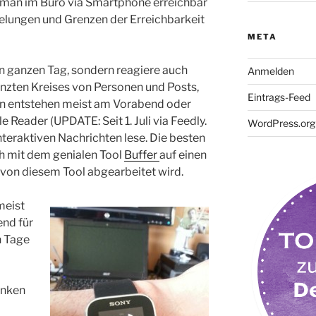
 man im Büro via Smartphone erreichbar
Regelungen und Grenzen der Erreichbarkeit
META
en ganzen Tag, sondern reagiere auch
Anmelden
enzten Kreises von Personen und Posts,
Eintrags-Feed
en entstehen meist am Vorabend oder
Reader (UPDATE: Seit 1. Juli via Feedly.
WordPress.org
interaktiven Nachrichten lese. Die besten
h mit dem genialen Tool
Buffer
auf einen
 von diesem Tool abgearbeitet wird.
meist
nd für
n Tage
anken