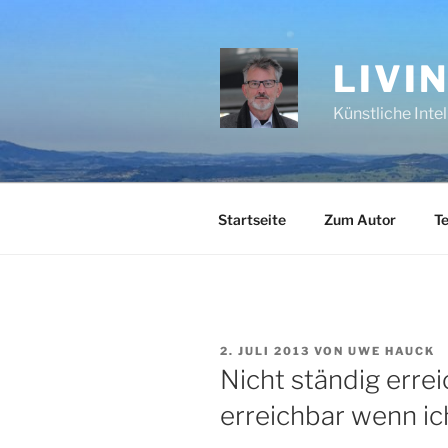
Zum
Inhalt
springen
LIVI
Künstliche Inte
Startseite
Zum Autor
Te
VERÖFFENTLICHT
2. JULI 2013
VON
UWE HAUCK
AM
Nicht ständig erre
erreichbar wenn ich