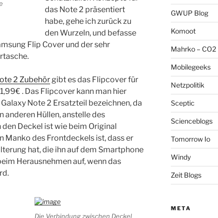
e
das Note 2 präsentiert
GWUP Blog
habe, gehe ich zurück zu
Komoot
den Wurzeln, und befasse
amsung Flip Cover und der sehr
Mahrko – CO2 
rtasche.
Mobilegeeks
ote 2 Zubehör
gibt es das Flipcover für
Netzpolitik
11,99€ . Das Flipcover kann man hier
 Galaxy Note 2 Ersatzteil bezeichnen, da
Sceptic
 anderen Hüllen, anstelle des
Scienceblogs
 den Deckel ist wie beim Original
in Manko des Frontdeckels ist, dass er
Tomorrow Io
terung hat, die ihn auf dem Smartphone
Windy
l beim Herausnehmen auf, wenn das
rd.
Zeit Blogs
META
Die Verbindung zwischen Deckel