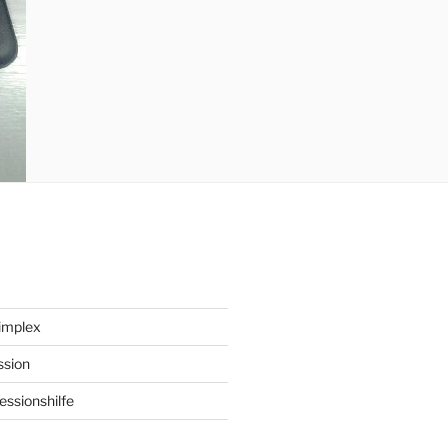
implex
ssion
ssionshilfe