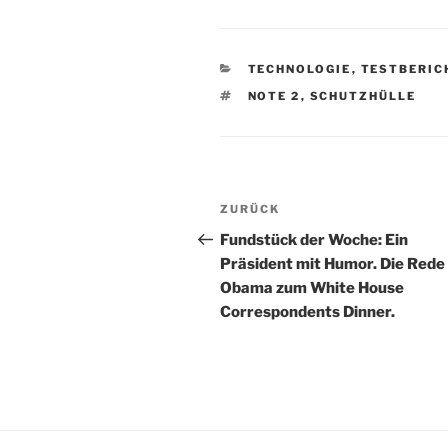
KATEGORIEN
TECHNOLOGIE
,
TESTBERIC
SCHLAGWÖRTER
NOTE 2
,
SCHUTZHÜLLE
Beitragsnavigation
Vorheriger
ZURÜCK
Beitrag
Fundstück der Woche: Ein
Präsident mit Humor. Die Rede
Obama zum White House
Correspondents Dinner.