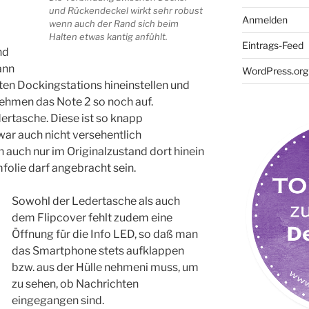
und Rückendeckel wirkt sehr robust
Anmelden
wenn auch der Rand sich beim
Halten etwas kantig anfühlt.
Eintrags-Feed
nd
ann
WordPress.org
ten Dockingstations hineinstellen und
ehmen das Note 2 so noch auf.
ertasche. Diese ist so knapp
war auch nicht versehentlich
 auch nur im Originalzustand dort hinein
mfolie darf angebracht sein.
Sowohl der Ledertasche als auch
dem Flipcover fehlt zudem eine
Öffnung für die Info LED, so daß man
das Smartphone stets aufklappen
bzw. aus der Hülle nehmeni muss, um
zu sehen, ob Nachrichten
eingegangen sind.