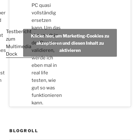
PC quasi
ber
vollständig
d
ersetzen
kann. Um das
Testbericht
ht
aber auch in
Klicke hier, um Marketing-Cookies zu
zum
der Praxis zu
akzeptieren und diesen Inhalt zu
Multimedia
aktivieren
hes
validieren,
Dock
werde ich
eben mal in
st
real life
n
testen, wie
gut so was
funktionieren
kann.
BLOGROLL