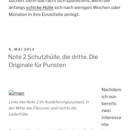
suchen. Denn das rächt sich spätestens, wenn die
anfangs
schicke Hülle
sich nach wenigen Wochen oder
Monaten in ihre Einzelteile zerlegt.
VERÖFFENTLICHT
6. MAI 2013
AM
Note 2 Schutzhülle, die dritte. Die
Originale für Puristen
Nachdem
ich nun
Links das Note 2 im Auslieferungszustand, in
bereits
der Mitte das Flipcover und rechts die
zwei
Lederhülle
interessa
nte