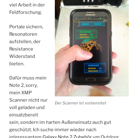
viel Arbeit in der
Feldforschung.
Portale sichern,
Resonatoren
aufstellen, der
Resistance
Widerstand
bieten.
Dafür muss mein
Note 2, sorry,
mein XMP
Scanner nicht nur
Der Scanner ist vorbereitet
voll geladen und
einsatzbereit
sein, sondern im harten Außeneinsatz auch gut
geschützt. Ich suche immer wieder nach
interessantem
Galaxy Note 2 Zubehör
um Outdoor