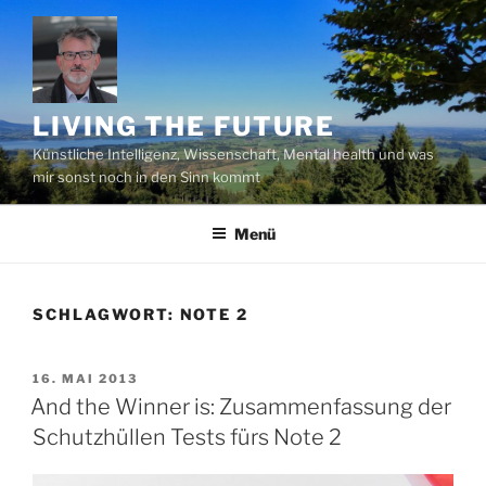
Zum
Inhalt
springen
LIVING THE FUTURE
Künstliche Intelligenz, Wissenschaft, Mental health und was
mir sonst noch in den Sinn kommt
Menü
SCHLAGWORT:
NOTE 2
VERÖFFENTLICHT
16. MAI 2013
AM
And the Winner is: Zusammenfassung der
Schutzhüllen Tests fürs Note 2