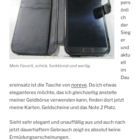
pers
önli
ch
der
Sieg
er
und
aktu
ell
Mein Favorit, schick, funktional und wertig.
im
Dau
ereinsatz ist die Tasche von
noreve
. Da ich etwas
eleganteres möchte, das ich gleichzeitig anstelle
meiner Geldbörse verwenden kann, finden dort jetzt
meine Karten, Geldscheine und das Note 2 Platz.
Sieht sehr elegant und unauffällig aus und auch nach
jetzt dauerhaftem Gebrauch zeigt es absolut keine
Ermüdungserscheinungen.