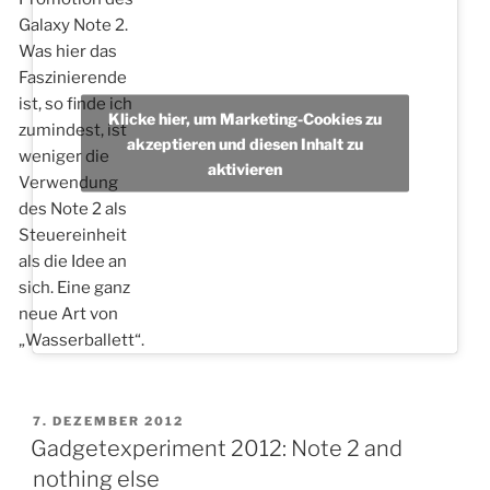
Galaxy Note 2.
Was hier das
Faszinierende
ist, so finde ich
Klicke hier, um Marketing-Cookies zu
zumindest, ist
akzeptieren und diesen Inhalt zu
weniger die
aktivieren
Verwendung
des Note 2 als
Steuereinheit
als die Idee an
sich. Eine ganz
neue Art von
„Wasserballett“.
VERÖFFENTLICHT
7. DEZEMBER 2012
AM
Gadgetexperiment 2012: Note 2 and
nothing else