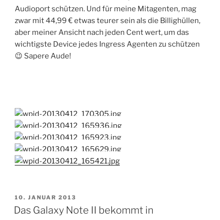
Audioport schützen. Und für meine Mitagenten, mag
zwar mit 44,99 € etwas teurer sein als die Billighüllen,
aber meiner Ansicht nach jeden Cent wert, um das
wichtigste Device jedes Ingress Agenten zu schützen
😉 Sapere Aude!
VERÖFFENTLICHT
10. JANUAR 2013
AM
Das Galaxy Note II bekommt in