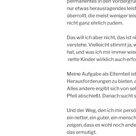
permanentes in den Vordergrun
nur etwas herausragendes leist
überrollt, die meist weniger lei
nicht ganz ehrlich zudem.
Das will ich aber nicht, das ist
verstehe. Vielleicht stimmt ja,
hat, und was ich mir immer wie
nette Kinder wirklich auch erfo
Meine Aufgabe als Elternteil i
Herausforderungen zu bieten, 
Alles andere ergibt sich von se
Pfeil abschießt. Danach sucht s
Und der Weg, den ich mir persö
ein netter, ein guter, ein mens
zeigen, dass es wohl noch ande
das ermutigt.