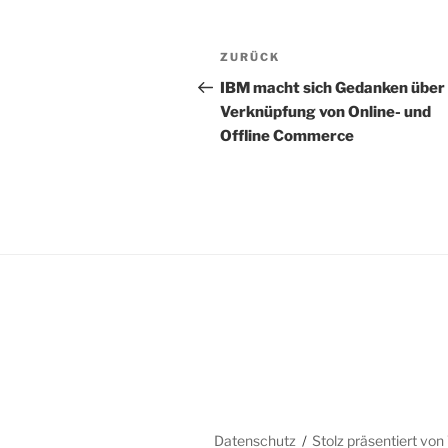
Beitragsnavigation
Vorheriger
ZURÜCK
Beitrag
IBM macht sich Gedanken über 
Verknüpfung von Online- und
Offline Commerce
Datenschutz
Stolz präsentiert vo