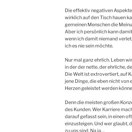
Die effektiv negativen Aspekte 
wirklich auf den Tisch hauen 
gemeinen Menschen die Meinung
Aber ich persönlich kann damit l
wenn ich damit niemand verletz
ich es nie sein möchte.
Nur mal ganz ehrlich. Leben wir 
in der der nette, der ehrliche,
Die Welt ist extrovertiert, auf 
jene Dinge, die eben nicht vo
Herzen geleistet werden könne
Denn die meisten großen Konze
des Kunden. Wer Karriere mach
darauf gefasst sein, in einen 
einzusteigen. Und wer glaubt, d
zu uns sind. Na ja…