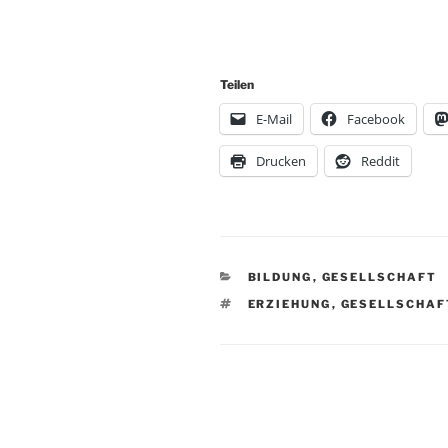
Teilen
E-Mail
Facebook
Drucken
Reddit
KATEGORIEN
BILDUNG
,
GESELLSCHAFT
SCHLAGWÖRTER
ERZIEHUNG
,
GESELLSCHAF