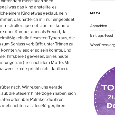
, hinter dem meist auch noch
egal was das Kind anstellte, es
lche einem Kind etwas geklaut, nein
META
mmen, das hatte ich mir nur eingebildet.
 mich alle supernett, mit mir konnte
Anmelden
in super Kumpel, aber als Freund, da
Eintrags-Feed
elmäßigkeit die fiesesten Typen aus, die
zum Schluss verblüfft, unter Tränen zu
WordPress.org
en konnten, wieso er so sein konnte. Und
mer hilfsbereit gewesen, bin es heute
istungen an (frei nach dem Motto: Mit
, wer sie hat, spricht nicht darüber).
über nach. Wir regen uns gerade
uf, die Steuern hinterzogen haben, sich
afen oder über Politiker, die ihren
 mehr achten, als den Bürger, ihren