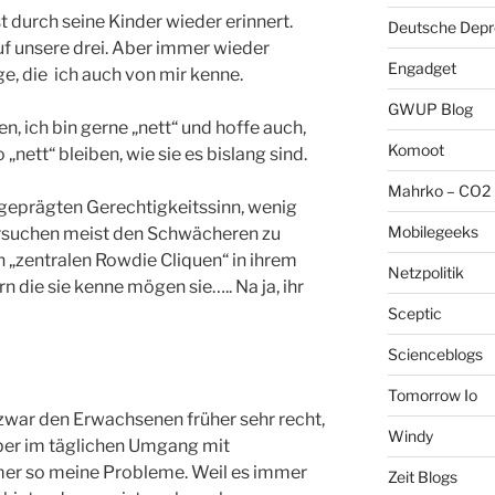
durch seine Kinder wieder erinnert.
Deutsche Depre
auf unsere drei. Aber immer wieder
Engadget
e, die ich auch von mir kenne.
GWUP Blog
n, ich bin gerne „nett“ und hoffe auch,
Komoot
„nett“ bleiben, wie sie es bislang sind.
Mahrko – CO2 
sgeprägten Gerechtigkeitssinn, wenig
Mobilegeeks
ersuchen meist den Schwächeren zu
n „zentralen Rowdie Cliquen“ in ihrem
Netzpolitik
n die sie kenne mögen sie….. Na ja, ihr
Sceptic
Scienceblogs
Tomorrow Io
 zwar den Erwachsenen früher sehr recht,
Windy
 aber im täglichen Umgang mit
mmer so meine Probleme. Weil es immer
Zeit Blogs