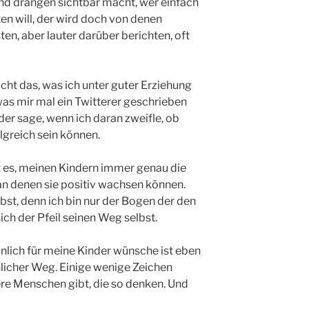
d drängen sichtbar macht, wer einfach
en will, der wird doch von denen
sten, aber lauter darüber berichten, oft
 nicht das, was ich unter guter Erziehung
 was mir mal ein Twitterer geschrieben
der sage, wenn ich daran zweifle, ob
lgreich sein können.
st es, meinen Kindern immer genau die
an denen sie positiv wachsen können.
lbst, denn ich bin nur der Bogen der den
ich der Pfeil seinen Weg selbst.
nlich für meine Kinder wünsche ist eben
chlicher Weg. Einige wenige Zeichen
re Menschen gibt, die so denken. Und