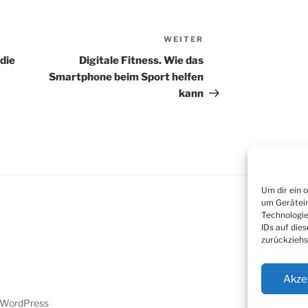
WEITER
Nächster
Beitrag
die
Digitale Fitness. Wie das
Smartphone beim Sport helfen
kann
Um dir ein 
um Gerätein
Technologie
IDs auf die
zurückziehs
Akze
n WordPress