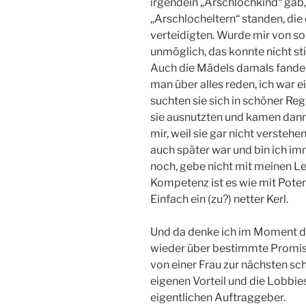
irgendein „Arschlochkind“ gab
„Arschlocheltern“ standen, die 
verteidigten. Wurde mir von so
unmöglich, das konnte nicht sti
Auch die Mädels damals fanden
man über alles reden, ich war e
suchten sie sich in schöner Reg
sie ausnutzten und kamen dann 
mir, weil sie gar nicht versteh
auch später war und bin ich im
noch, gebe nicht mit meinen Le
Kompetenz ist es wie mit Potenz
Einfach ein (zu?) netter Kerl.
Und da denke ich im Moment dr
wieder über bestimmte Promis a
von einer Frau zur nächsten schl
eigenen Vorteil und die Lobbies
eigentlichen Auftraggeber.