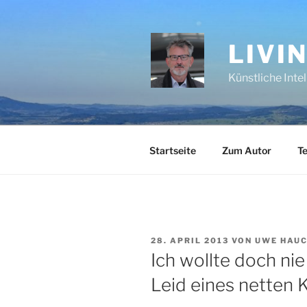
Zum
Inhalt
springen
LIVI
Künstliche Inte
Startseite
Zum Autor
Te
VERÖFFENTLICHT
28. APRIL 2013
VON
UWE HAU
AM
Ich wollte doch nie
Leid eines netten K