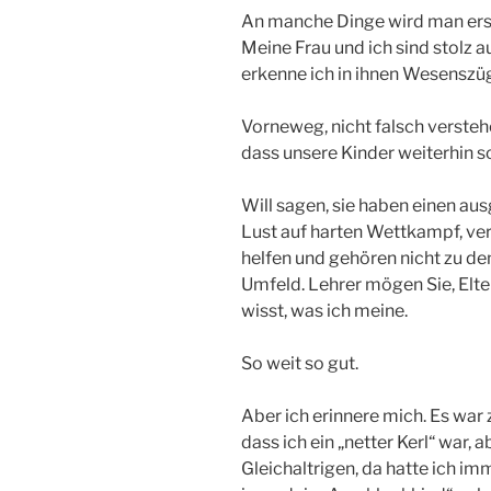
An manche Dinge wird man erst 
Meine Frau und ich sind stolz 
erkenne ich in ihnen Wesenszüg
Vorneweg, nicht falsch verstehe
dass unsere Kinder weiterhin so 
Will sagen, sie haben einen au
Lust auf harten Wettkampf, v
helfen und gehören nicht zu de
Umfeld. Lehrer mögen Sie, Elter
wisst, was ich meine.
So weit so gut.
Aber ich erinnere mich. Es war
dass ich ein „netter Kerl“ war,
Gleichaltrigen, da hatte ich i