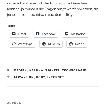
unterschätzt, nämlich die Philosophie. Denn hier
können, ja müssen die Fragen aufgeworfen werden, die
jenseits vom technisch machbaren liegen.
Teilen
E-Mail
Facebook
Mastodon
WhatsApp
Drucken
Reddit
KATEGORIEN
MEDIEN
,
NACHHALTIGKEIT
,
TECHNOLOGIE
SCHLAGWÖRTER
ALWAYS ON
,
BODY
,
INTERNET
Beitragsnavigation
Vorheriger
ZURÜCK