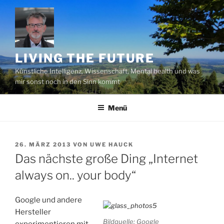
Zum
Inhalt
springen
LIVING THE FUTURE
Künstliche Intelligenz, Wissenschaft, Mental health und was
mir sonst noch in den Sinn kommt
Menü
VERÖFFENTLICHT
26. MÄRZ 2013
VON
UWE HAUCK
AM
Das nächste große Ding „Internet
always on.. your body“
Google und andere
Hersteller
Bildquelle: Google