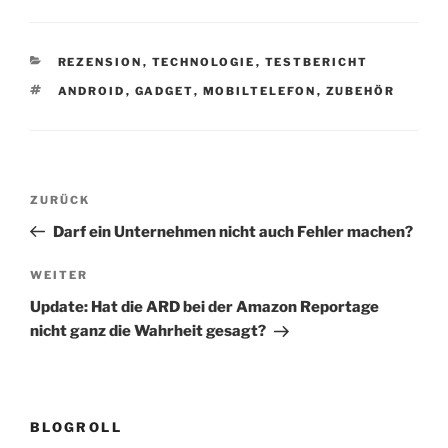
KATEGORIEN
REZENSION
,
TECHNOLOGIE
,
TESTBERICHT
SCHLAGWÖRTER
ANDROID
,
GADGET
,
MOBILTELEFON
,
ZUBEHÖR
Beitragsnavigation
Vorheriger
ZURÜCK
Beitrag
Darf ein Unternehmen nicht auch Fehler machen?
Nächster
WEITER
Beitrag
Update: Hat die ARD bei der Amazon Reportage
nicht ganz die Wahrheit gesagt?
BLOGROLL