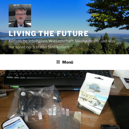
Zum
Inhalt
springen
LIVING THE FUTURE
Künstliche Intelligenz, Wissenschaft, Mental health und was
mir sonst noch in den Sinn kommt
Menü