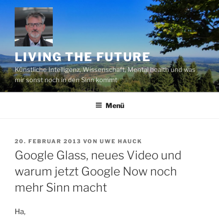
Zum
Inhalt
springen
LIVING THE FUTURE
Künstliche Intelligenz, Wissenschaft, Mental health und was
mir sonst noch in den Sinn kommt
Menü
VERÖFFENTLICHT
20. FEBRUAR 2013
VON
UWE HAUCK
AM
Google Glass, neues Video und
warum jetzt Google Now noch
mehr Sinn macht
Ha,