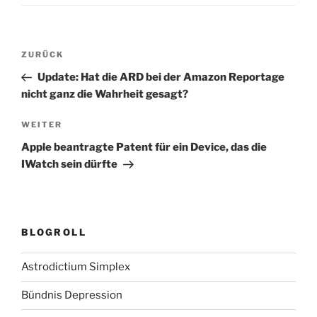
Beitragsnavigation
Vorheriger
ZURÜCK
Beitrag
Update: Hat die ARD bei der Amazon Reportage
nicht ganz die Wahrheit gesagt?
Nächster
WEITER
Beitrag
Apple beantragte Patent für ein Device, das die
IWatch sein dürfte
BLOGROLL
Astrodictium Simplex
Bündnis Depression