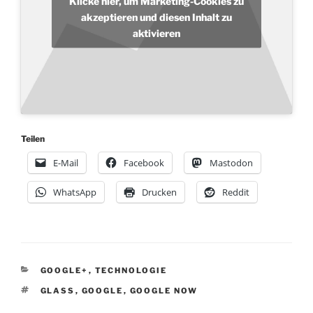
Klicke hier, um Marketing-Cookies zu
akzeptieren und diesen Inhalt zu
aktivieren
Teilen
E-Mail
Facebook
Mastodon
WhatsApp
Drucken
Reddit
KATEGORIEN
GOOGLE+
,
TECHNOLOGIE
SCHLAGWÖRTER
GLASS
,
GOOGLE
,
GOOGLE NOW