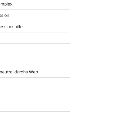
implex
ssion
ssionshilfe
neutral durchs Web