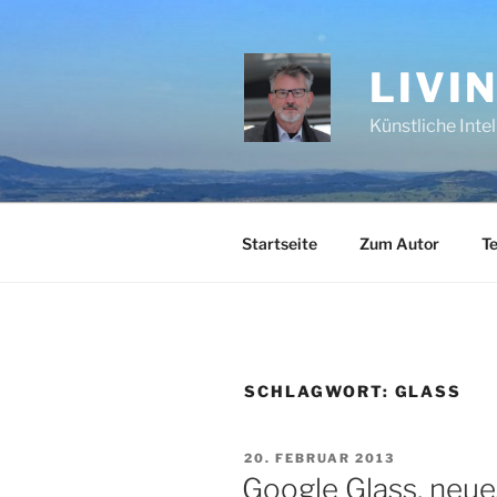
Zum
Inhalt
springen
LIVI
Künstliche Inte
Startseite
Zum Autor
Te
SCHLAGWORT:
GLASS
VERÖFFENTLICHT
20. FEBRUAR 2013
AM
Google Glass, neue