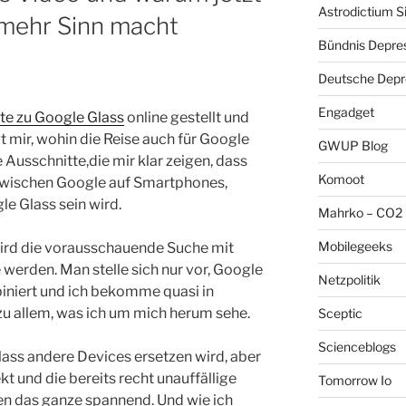
Astrodictium S
mehr Sinn macht
Bündnis Depre
Deutsche Depre
Engadget
e zu Google Glass
online gestellt und
t mir, wohin die Reise auch für Google
GWUP Blog
 Ausschnitte,die mir klar zeigen, dass
Komoot
zwischen Google auf Smartphones,
e Glass sein wird.
Mahrko – CO2 
Mobilegeeks
rd die vorausschauende Suche mit
 werden. Man stelle sich nur vor, Google
Netzpolitik
niert und ich bekomme quasi in
zu allem, was ich um mich herum sehe.
Sceptic
Scienceblogs
lass andere Devices ersetzen wird, aber
t und die bereits recht unauffällige
Tomorrow Io
en das ganze spannend. Und wie ich