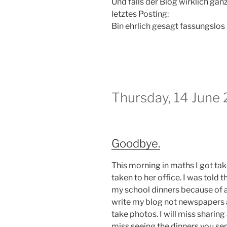
Und falls der Blog wirklich gan
letztes Posting:
Bin ehrlich gesagt fassungslos 
Thursday, 14 June
Goodbye.
This morning in maths I got ta
taken to her office. I was told 
my school dinners because of a
write my blog not newspapers a
take photos. I will miss sharing
miss seeing the dinners you send