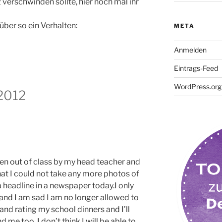
z verschwinden sollte, hier noch mal ihr
über so ein Verhalten:
META
Anmelden
Eintrags-Feed
WordPress.org
 2012
ken out of class by my head teacher and
that I could not take any more photos of
 headline in a newspaper today.I only
nd I am sad I am no longer allowed to
 and rating my school dinners and I’ll
 me too. I don’t think I will be able to