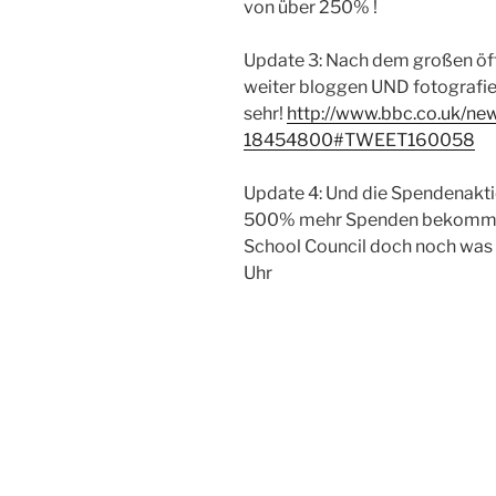
von über 250% !
Update 3: Nach dem großen öff
weiter bloggen UND fotografier
sehr!
http://www.bbc.co.uk/ne
18454800#TWEET160058
Update 4: Und die Spendenaktio
500% mehr Spenden bekommen 
School Council doch noch was 
Uhr