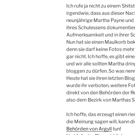
Ich rufe ja nicht zu einem Shit
irgendwie, dass aus dieser Nach
neunjährige Martha Payne und i
ihres Schulessens dokumentiert
Aufmerksamkeit und in ihrer Sc
Nun hat sie einen Maulkorb be
denn sie darf keine Fotos mehr
gar nicht. Ich hoffe, es gibt e
und wir alle sollten Martha dri
bloggen zu dürfen. So was nenn
Heute hat sie ihren letzten Blo
wurde ihr verboten, weitere 
direkt von den Behörden der Re
also dem Bezirk von Marthas S
Ich hoffe, das erzeugt einen rie
die Meinung sagen will, kann di
Behörden von Argyll
tun!