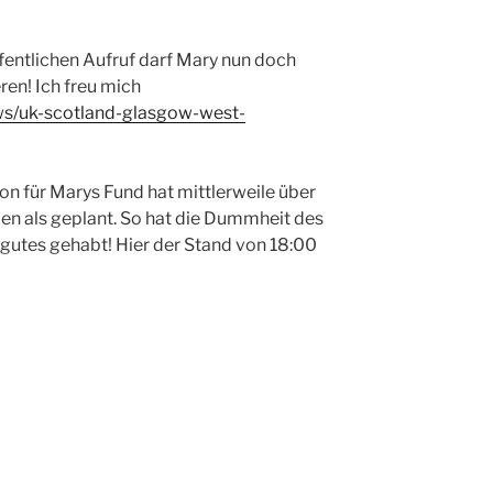
entlichen Aufruf darf Mary nun doch
en! Ich freu mich
ws/uk-scotland-glasgow-west-
n für Marys Fund hat mittlerweile über
als geplant. So hat die Dummheit des
gutes gehabt! Hier der Stand von 18:00