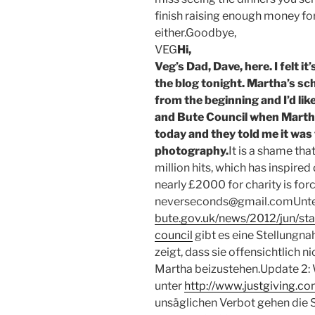
finish raising enough money for
either.Goodbye,
VEG
Hi,
Veg’s Dad, Dave, here. I felt it
the blog tonight. Martha’s sch
from the beginning and I’d lik
and Bute Council when Marth
today and they told me it was 
photography.
It is a shame tha
million hits, which has inspir
nearly £2000 for charity is fo
neverseconds@gmail.comUnte
bute.gov.uk/news/2012/jun/st
council
gibt es eine Stellungna
zeigt, dass sie offensichtlich 
Martha beizustehen.Update 2: W
unter
http://www.justgiving.c
unsäglichen Verbot gehen die 