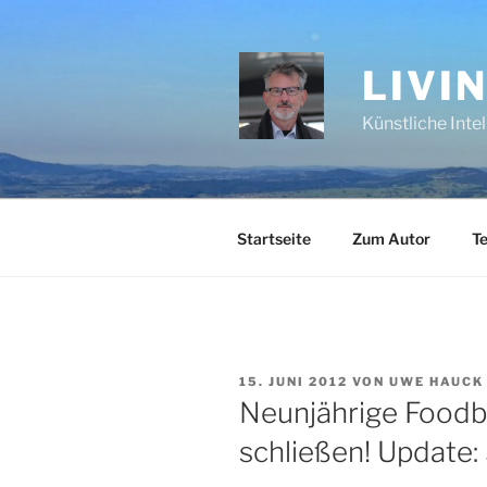
Zum
Inhalt
springen
LIVI
Künstliche Inte
Startseite
Zum Autor
Te
VERÖFFENTLICHT
15. JUNI 2012
VON
UWE HAUCK
AM
Neunjährige Foodb
schließen! Update: