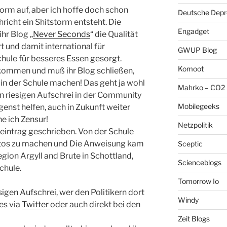
storm auf, aber ich hoffe doch schon
Deutsche Depre
richt ein Shitstorm entsteht. Die
Engadget
hr Blog „
Never Seconds
“ die Qualität
 und damit international für
GWUP Blog
hule für besseres Essen gesorgt.
Komoot
kommen und muß ihr Blog schließen,
 in der Schule machen! Das geht ja wohl
Mahrko – CO2 
inen riesigen Aufschrei in der Community
Mobilegeeks
ngenst helfen, auch in Zukunft weiter
e ich Zensur!
Netzpolitik
geintrag geschrieben. Von der Schule
Fotos zu machen und Die Anweisung kam
Sceptic
gion Argyll and Brute in Schottland,
Scienceblogs
chule.
Tomorrow Io
sigen Aufschrei, wer den Politikern dort
Windy
es via
Twitter
oder auch direkt bei den
Zeit Blogs