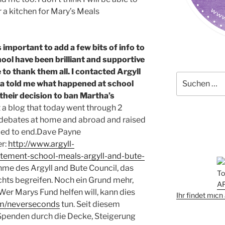
 a kitchen for Mary’s Meals
’s important to add a few bits of info to
ool have been brilliant and supportive
e to thank them all. I contacted Argyll
Suchen
a told me what happened at school
nach:
their decision to ban Martha’s
t a blog that today went through 2
ed debates at home and abroad and raised
rced to end.Dave Payne
r:
http://www.argyll-
atement-school-meals-argyll-and-bute-
hme des Argyll and Bute Council, das
nichts begreifen. Noch ein Grund mehr,
er Marys Fund helfen will, kann dies
Ihr findet mic
om/neverseconds
tun. Seit diesem
Spenden durch die Decke, Steigerung