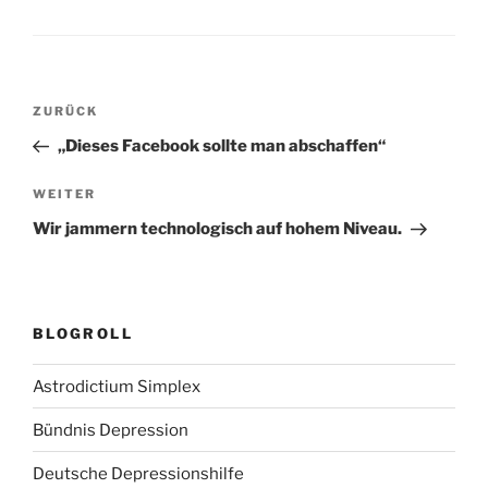
Beitragsnavigation
Vorheriger
ZURÜCK
Beitrag
„Dieses Facebook sollte man abschaffen“
Nächster
WEITER
Beitrag
Wir jammern technologisch auf hohem Niveau.
BLOGROLL
Astrodictium Simplex
Bündnis Depression
Deutsche Depressionshilfe