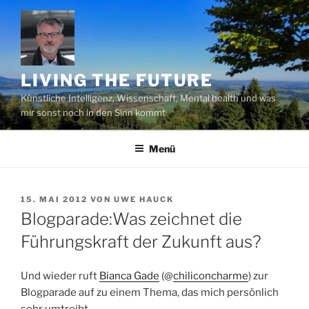
Zum
Inhalt
springen
LIVING THE FUTURE
Künstliche Intelligenz, Wissenschaft, Mental health und was
mir sonst noch in den Sinn kommt
Menü
VERÖFFENTLICHT
15. MAI 2012
VON
UWE HAUCK
AM
Blogparade:Was zeichnet die
Führungskraft der Zukunft aus?
Und wieder ruft
Bianca Gade
(@
chiliconcharme
) zur
Blogparade auf zu einem Thema, das mich persönlich