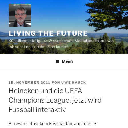
Zum
Inhalt
springen
LIVING THE FUTURE
Künstliche Intelligenz, Wissenschaft, Mental health und was
mir sonst noch in den Sinn kommt
Menü
VERÖFFENTLICHT
18. NOVEMBER 2011
VON
UWE HAUCK
AM
Heineken und die UEFA
Champions League, jetzt wird
Fussball interaktiv
Bin zwar selbst kein Fussballfan, aber dieses