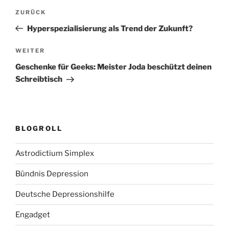
Beitragsnavigation
Vorheriger
ZURÜCK
Beitrag
Hyperspezialisierung als Trend der Zukunft?
Nächster
WEITER
Beitrag
Geschenke für Geeks: Meister Joda beschützt deinen
Schreibtisch
BLOGROLL
Astrodictium Simplex
Bündnis Depression
Deutsche Depressionshilfe
Engadget