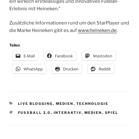
ein wirklich erstklassiges und innovatives Fußball-
Erlebnis mit Heineken.”
Zusätzliche Informationen rund um den StarPlayer und
die Marke Heineken gibt es auf
www.heineken.de
.
Teilen
E-Mail
Facebook
Mastodon
WhatsApp
Drucken
Reddit
KATEGORIEN
LIVE BLOGGING
,
MEDIEN
,
TECHNOLOGIE
SCHLAGWÖRTER
FUSSBALL 2.0
,
INTERAKTIV
,
MEDIEN
,
SPIEL