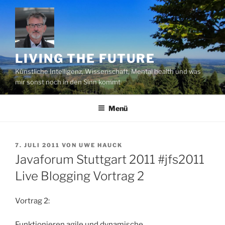
Zum
Inhalt
springen
LIVING THE FUTURE
Künstliche Intelligenz, Wissenschaft, Mental health und was
mir sonst noch in den Sinn kommt
Menü
VERÖFFENTLICHT
7. JULI 2011
VON
UWE HAUCK
AM
Javaforum Stuttgart 2011 #jfs2011
Live Blogging Vortrag 2
Vortrag 2:
Funktionieren agile und dynamische