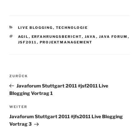
KATEGORIEN
LIVE BLOGGING
,
TECHNOLOGIE
SCHLAGWÖRTER
AGIL
,
ERFAHRUNGSBERICHT
,
JAVA
,
JAVA FORUM
,
JSF2011
,
PROJEKTMANAGEMENT
Beitragsnavigation
Vorheriger
ZURÜCK
Beitrag
Javaforum Stuttgart 2011 #jsf2011 Live
Blogging Vortrag 1
Nächster
WEITER
Beitrag
Javaforum Stuttgart 2011 #jfs2011 Live Blogging
Vortrag 3