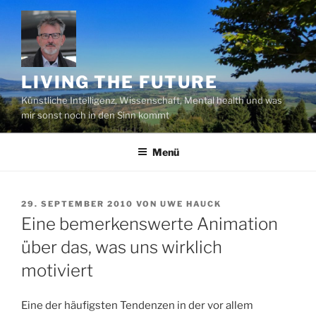
Zum
Inhalt
springen
LIVING THE FUTURE
Künstliche Intelligenz, Wissenschaft, Mental health und was
mir sonst noch in den Sinn kommt
Menü
VERÖFFENTLICHT
29. SEPTEMBER 2010
VON
UWE HAUCK
AM
Eine bemerkenswerte Animation
über das, was uns wirklich
motiviert
Eine der häufigsten Tendenzen in der vor allem