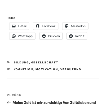
Teilen
E-Mail
Facebook
Mastodon
WhatsApp
Drucken
Reddit
KATEGORIEN
BILDUNG
,
GESELLSCHAFT
SCHLAGWÖRTER
KOGNITION
,
MOTIVATION
,
VERGÜTUNG
Beitragsnavigation
Vorheriger
ZURÜCK
Beitrag
Meine Zeit ist mir zu wichtig: Von Zeitdieben und