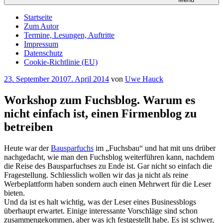
Startseite
Zum Autor
Termine, Lesungen, Auftritte
Impressum
Datenschutz
Cookie-Richtlinie (EU)
Veröffentlicht
23. September 2010
7. April 2014
von
Uwe Hauck
am
Workshop zum Fuchsblog. Warum es
nicht einfach ist, einen Firmenblog zu
betreiben
Heute war der
Bausparfuchs
im „Fuchsbau“ und hat mit uns drüber
nachgedacht, wie man den Fuchsblog weiterführen kann, nachdem
die Reise des Bausparfuchses zu Ende ist. Gar nicht so einfach die
Fragestellung. Schliesslich wollen wir das ja nicht als reine
Werbeplattform haben sondern auch einen Mehrwert für die Leser
bieten.
Und da ist es halt wichtig, was der Leser eines Businessblogs
überhaupt erwartet. Einige interessante Vorschläge sind schon
zusammengekommen, aber was ich festgestellt habe. Es ist schwer,