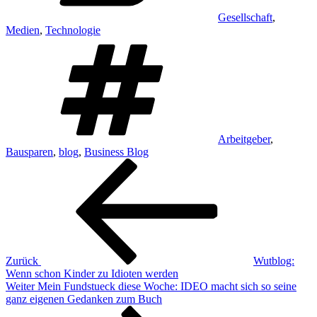
Gesellschaft
,
Medien
,
Technologie
Schlagwörter
Arbeitgeber
,
Bausparen
,
blog
,
Business Blog
Beitragsnavigation
Vorheriger
Beitrag
Zurück
Wutblog:
Wenn schon Kinder zu Idioten werden
Nächster
Weiter
Mein Fundstueck diese Woche: IDEO macht sich so seine
Beitrag
ganz eigenen Gedanken zum Buch