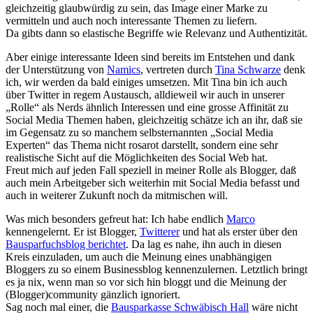
gleichzeitig glaubwürdig zu sein, das Image einer Marke zu
vermitteln und auch noch interessante Themen zu liefern.
Da gibts dann so elastische Begriffe wie Relevanz und Authentizität.
Aber einige interessante Ideen sind bereits im Entstehen und dank
der Unterstützung von
Namics
, vertreten durch
Tina Schwarze
denk
ich, wir werden da bald einiges umsetzen. Mit Tina bin ich auch
über Twitter in regem Austausch, alldieweil wir auch in unserer
„Rolle“ als Nerds ähnlich Interessen und eine grosse Affinität zu
Social Media Themen haben, gleichzeitig schätze ich an ihr, daß sie
im Gegensatz zu so manchem selbsternannten „Social Media
Experten“ das Thema nicht rosarot darstellt, sondern eine sehr
realistische Sicht auf die Möglichkeiten des Social Web hat.
Freut mich auf jeden Fall speziell in meiner Rolle als Blogger, daß
auch mein Arbeitgeber sich weiterhin mit Social Media befasst und
auch in weiterer Zukunft noch da mitmischen will.
Was mich besonders gefreut hat: Ich habe endlich
Marco
kennengelernt. Er ist Blogger,
Twitterer
und hat als erster über den
Bausparfuchsblog berichtet
. Da lag es nahe, ihn auch in diesen
Kreis einzuladen, um auch die Meinung eines unabhängigen
Bloggers zu so einem Businessblog kennenzulernen. Letztlich bringt
es ja nix, wenn man so vor sich hin bloggt und die Meinung der
(Blogger)community gänzlich ignoriert.
Sag noch mal einer, die
Bausparkasse Schwäbisch Hall
wäre nicht