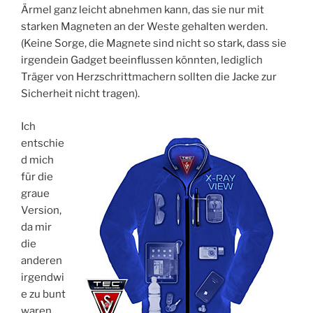
Ärmel ganz leicht abnehmen kann, das sie nur mit
starken Magneten an der Weste gehalten werden.
(Keine Sorge, die Magnete sind nicht so stark, dass sie
irgendein Gadget beeinflussen könnten, lediglich
Träger von Herzschrittmachern sollten die Jacke zur
Sicherheit nicht tragen).
Ich
entschie
d mich
für die
graue
Version,
da mir
die
anderen
irgendwi
e zu bunt
waren.