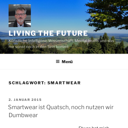
Zum
Inhalt
springen
LIVING THE FUTURE
Künstliche Intelligenz, Wissenschaft, Mental health und was
mir sonst noch in den Sinn kommt
Menü
SCHLAGWORT:
SMARTWEAR
VERÖFFENTLICHT
2. JANUAR 2015
AM
Smartwear ist Quatsch, noch nutzen wir
Dumbwear