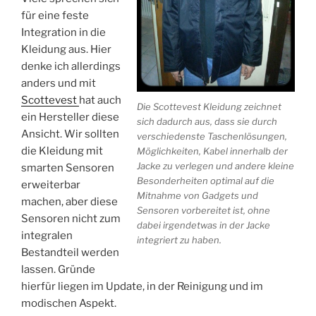
für eine feste
Integration in die
Kleidung aus. Hier
denke ich allerdings
anders und mit
Scottevest
hat auch
Die Scottevest Kleidung zeichnet
ein Hersteller diese
sich dadurch aus, dass sie durch
Ansicht. Wir sollten
verschiedenste Taschenlösungen,
die Kleidung mit
Möglichkeiten, Kabel innerhalb der
Jacke zu verlegen und andere kleine
smarten Sensoren
Besonderheiten optimal auf die
erweiterbar
Mitnahme von Gadgets und
machen, aber diese
Sensoren vorbereitet ist, ohne
Sensoren nicht zum
dabei irgendetwas in der Jacke
integralen
integriert zu haben.
Bestandteil werden
lassen. Gründe
hierfür liegen im Update, in der Reinigung und im
modischen Aspekt.