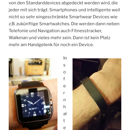
von den Standarddevices abgedeckt werden wird, die
jeder mit sich trägt. Smartphones und intelligente weil
nicht so sehr eingeschränkte Smartwear Devices wie
z.B. zukünftige Smartwatches. Die werden dann neben
Telefonie und Navigation auch Fitnesstracker,
Walkman und vieles mehr sein. Dann ist kein Platz
mehr am Handgelenk für noch ein Device.
In
s
o
f
e
r
n
h
al
t
e