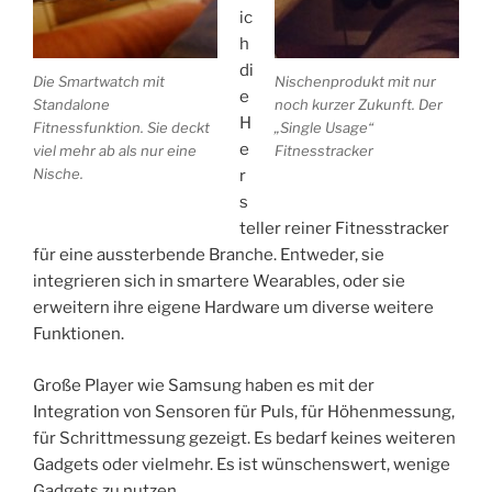
ic
h
di
Die Smartwatch mit
Nischenprodukt mit nur
e
Standalone
noch kurzer Zukunft. Der
H
Fitnessfunktion. Sie deckt
„Single Usage“
e
viel mehr ab als nur eine
Fitnesstracker
Nische.
r
s
teller reiner Fitnesstracker
für eine aussterbende Branche. Entweder, sie
integrieren sich in smartere Wearables, oder sie
erweitern ihre eigene Hardware um diverse weitere
Funktionen.
Große Player wie Samsung haben es mit der
Integration von Sensoren für Puls, für Höhenmessung,
für Schrittmessung gezeigt. Es bedarf keines weiteren
Gadgets oder vielmehr. Es ist wünschenswert, wenige
Gadgets zu nutzen.