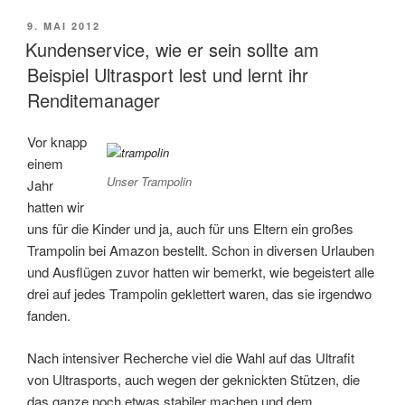
VERÖFFENTLICHT
9. MAI 2012
AM
Kundenservice, wie er sein sollte am
Beispiel Ultrasport lest und lernt ihr
Renditemanager
Vor knapp
einem
Unser Trampolin
Jahr
hatten wir
uns für die Kinder und ja, auch für uns Eltern ein großes
Trampolin bei Amazon bestellt. Schon in diversen Urlauben
und Ausflügen zuvor hatten wir bemerkt, wie begeistert alle
drei auf jedes Trampolin geklettert waren, das sie irgendwo
fanden.
Nach intensiver Recherche viel die Wahl auf das Ultrafit
von Ultrasports, auch wegen der geknickten Stützen, die
das ganze noch etwas stabiler machen und dem