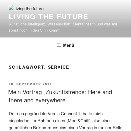
Zum
Inhalt
LIVING THE FUTURE
springen
Künstliche Intelligenz, Wissenschaft, Mental health und was mir
sonst noch in den Sinn kommt
Menü
SCHLAGWORT:
SERVICE
VERÖFFENTLICHT
28. SEPTEMBER 2014
AM
Mein Vortrag „Zukunftstrends: Here and
there and everywhere“
Der neu gegründete Verein
Connect-it
hatte mich
eingeladen, im Rahmen eines „Meet&Chill“, also eines
gemütlichen Beisammenseins einen Vortrag in meiner Rolle