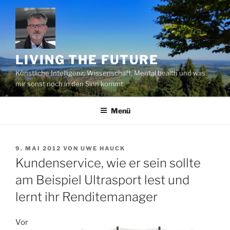
Zum
Inhalt
springen
LIVING THE FUTURE
Künstliche Intelligenz, Wissenschaft, Mental health und was
mir sonst noch in den Sinn kommt
Menü
VERÖFFENTLICHT
9. MAI 2012
VON
UWE HAUCK
AM
Kundenservice, wie er sein sollte
am Beispiel Ultrasport lest und
lernt ihr Renditemanager
Vor