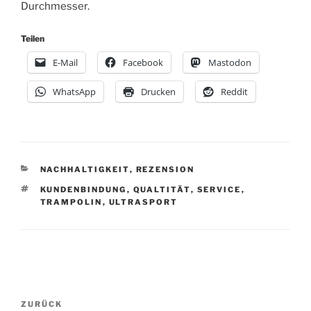
Durchmesser.
Teilen
E-Mail
Facebook
Mastodon
WhatsApp
Drucken
Reddit
KATEGORIEN
NACHHALTIGKEIT
,
REZENSION
SCHLAGWÖRTER
KUNDENBINDUNG
,
QUALTITÄT
,
SERVICE
,
TRAMPOLIN
,
ULTRASPORT
Beitragsnavigation
Vorheriger
ZURÜCK