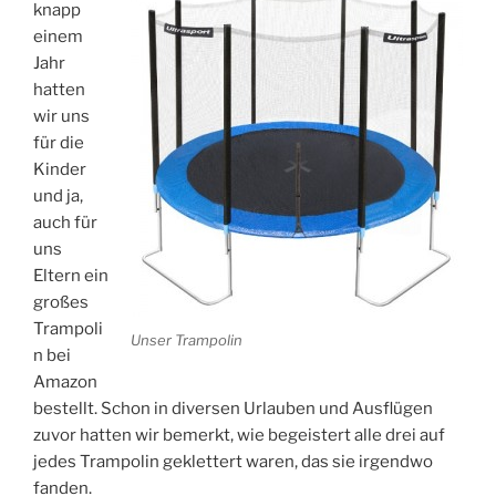
knapp
einem
Jahr
hatten
wir uns
für die
Kinder
und ja,
auch für
uns
Eltern ein
großes
Trampoli
Unser Trampolin
n bei
Amazon
bestellt. Schon in diversen Urlauben und Ausflügen
zuvor hatten wir bemerkt, wie begeistert alle drei auf
jedes Trampolin geklettert waren, das sie irgendwo
fanden.