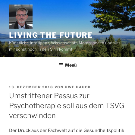
Zum
Inhalt
springen
LIVING THE FUTURE
Künstliche Intelligenz, Wissenschaft, Mental health und was
mir sonst noch in den Sinn kommt
Menü
VERÖFFENTLICHT
13. DEZEMBER 2018
VON
UWE HAUCK
AM
Umstrittener Passus zur
Psychotherapie soll aus dem TSVG
verschwinden
Der Druck aus der Fachwelt auf die Gesundheitspolitik