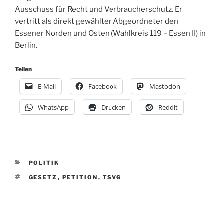
Ausschuss für Recht und Verbraucherschutz. Er
vertritt als direkt gewählter Abgeordneter den
Essener Norden und Osten (Wahlkreis 119 – Essen II) in
Berlin.
Teilen
E-Mail
Facebook
Mastodon
WhatsApp
Drucken
Reddit
KATEGORIEN
POLITIK
SCHLAGWÖRTER
GESETZ
,
PETITION
,
TSVG