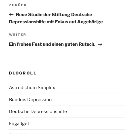
Beitragsnavigation
Vorheriger
ZURÜCK
Beitrag
Neue Studie der Stiftung Deutsche
Depressionshilfe mit Fokus auf Angehörige
Nächster
WEITER
Beitrag
Ein frohes Fest und einen guten Rutsch.
BLOGROLL
Astrodictium Simplex
Bündnis Depression
Deutsche Depressionshilfe
Engadget