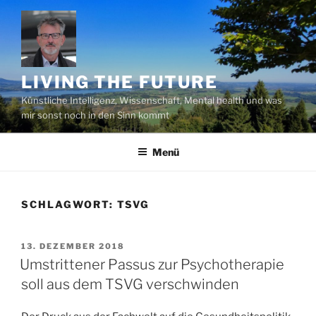
Zum
Inhalt
springen
LIVING THE FUTURE
Künstliche Intelligenz, Wissenschaft, Mental health und was
mir sonst noch in den Sinn kommt
Menü
SCHLAGWORT:
TSVG
VERÖFFENTLICHT
13. DEZEMBER 2018
AM
Umstrittener Passus zur Psychotherapie
soll aus dem TSVG verschwinden